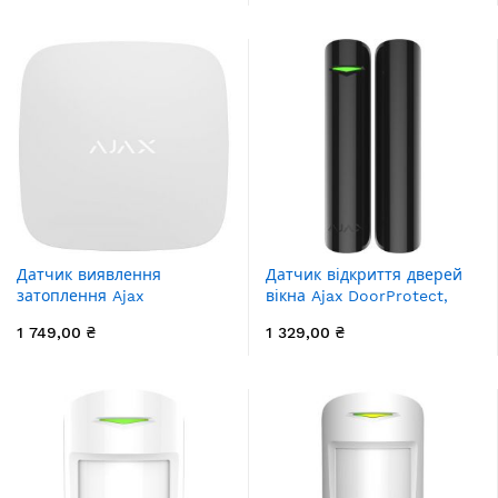
білий (9999.13.WH1)
Датчик виявлення
Датчик відкриття дверей
затоплення Ajax
вікна Ajax DoorProtect,
LeaksProtect, Jeweller,
Jeweler, бездротовий,
1 749,00 ₴
1 329,00 ₴
бездротовий, білий
чорний