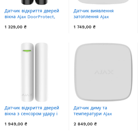
Датчик відкриття дверей
Датчик виявлення
вікна Ajax DoorProtect,
затоплення Ajax
Jeweler, бездротовий,
LeaksProtect, Jeweller,
1 329,00 ₴
1 749,00 ₴
чорний
бездротовий, білий
Датчик відкриття дверей
Датчик диму та
вікна з сенсором удару і
температури Ajax
нахилу Ajax DoorProtect
FireProtect 2 RB Heat
1 949,00 ₴
2 849,00 ₴
Plus, Jeweler, бездротовий,
Smoke Jeweler, змінна
білий (9999.13.WH1)
батарея, бездротовий,
білий