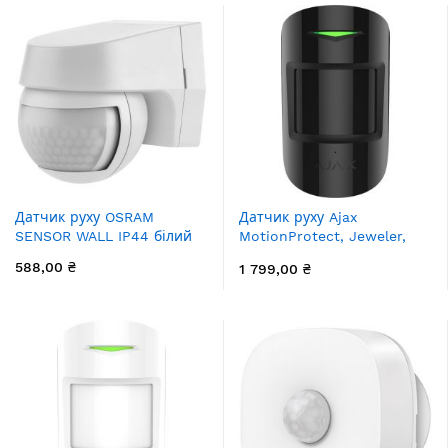
Датчик руху OSRAM
Датчик руху Ajax
SENSOR WALL IP44 білий
MotionProtect, Jeweler,
бездротовий, чорний
588,00 ₴
1 799,00 ₴
(5314.09.BL1)