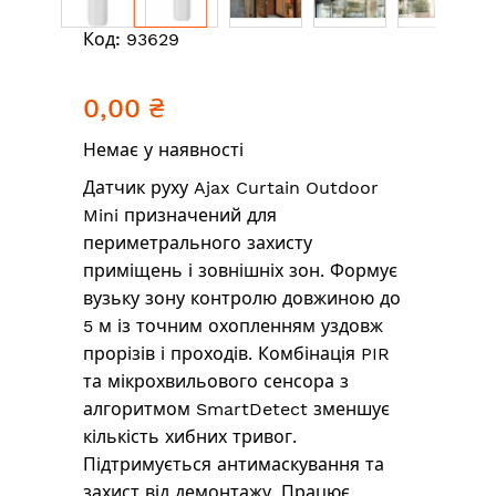
Перейти
Код:
93629
до
початку
0,00 ₴
галереї
зображень
Немає у наявності
Датчик руху Ajax Curtain Outdoor
Mini призначений для
периметрального захисту
приміщень і зовнішніх зон. Формує
вузьку зону контролю довжиною до
5 м із точним охопленням уздовж
прорізів і проходів. Комбінація PIR
та мікрохвильового сенсора з
алгоритмом SmartDetect зменшує
кількість хибних тривог.
Підтримується антимаскування та
захист від демонтажу. Працює