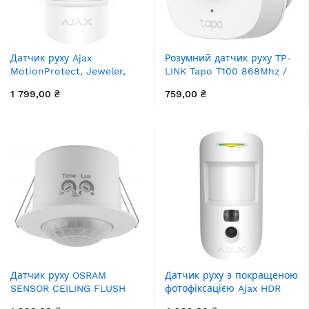
Датчик руху Ajax
Розумний датчик руху TP-
MotionProtect, Jeweler,
LINK Tapo T100 868Mhz /
бездротовий, білий
922MHz 120*
1 799,00 ₴
759,00 ₴
(5328.09.WH1)
Датчик руху OSRAM
Датчик руху з покращеною
SENSOR CEILING FLUSH
фотофіксацією Ajax HDR
IP20 білий
MotionCam, Jeweller,