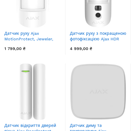
Датчик руху Ajax
Датчик руху з покращеною
MotionProtect, Jeweler,
фотофіксацією Ajax HDR
бездротовий, білий
MotionCam, Jeweller,
1 799,00 ₴
4 999,00 ₴
(5328.09.WH1)
бездротовий, білий
Датчик відкриття дверей
Датчик диму та
вікна Ajax DoorProtect,
температури Ajax