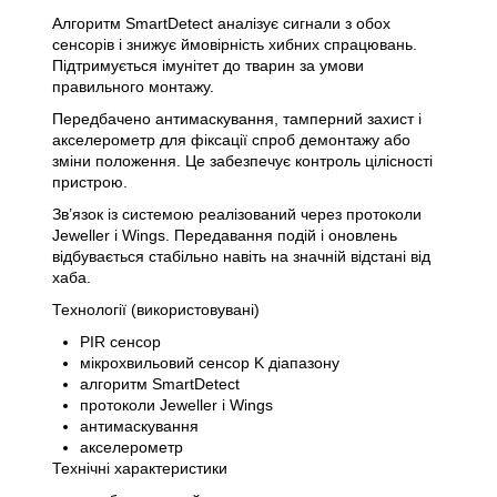
Алгоритм SmartDetect аналізує сигнали з обох
сенсорів і знижує ймовірність хибних спрацювань.
Підтримується імунітет до тварин за умови
правильного монтажу.
Передбачено антимаскування, тамперний захист і
акселерометр для фіксації спроб демонтажу або
зміни положення. Це забезпечує контроль цілісності
пристрою.
Зв’язок із системою реалізований через протоколи
Jeweller і Wings. Передавання подій і оновлень
відбувається стабільно навіть на значній відстані від
хаба.
Технології (використовувані)
PIR сенсор
мікрохвильовий сенсор K діапазону
алгоритм SmartDetect
протоколи Jeweller і Wings
антимаскування
акселерометр
Технічні характеристики