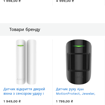
1 998,00 ₴
4 999,00 ₴
бездротовий, білий
Товари бренду
Датчик відкриття дверей
Датчик руху Ajax
вікна з сенсором удару і
MotionProtect, Jeweler,
нахилу Ajax DoorProtect
бездротовий, чорний
1 949,00 ₴
1 799,00 ₴
Plus, Jeweler, бездротовий,
(5314.09.BL1)