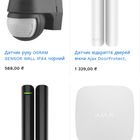
Датчик руху OSRAM
Датчик відкриття дверей
SENSOR WALL IP44 чорний
вікна Ajax DoorProtect,
Jeweler, бездротовий,
588,00 ₴
1 329,00 ₴
білий (7063.03.WH1)