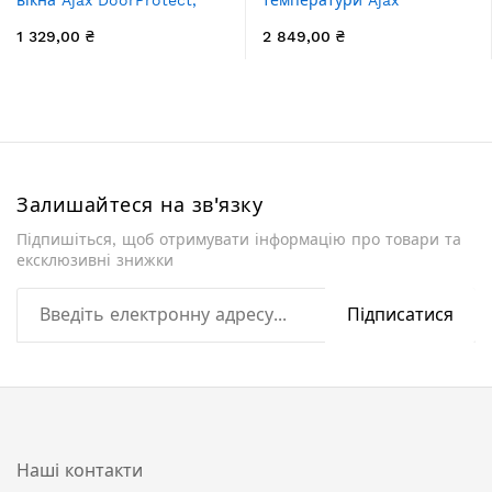
Jeweler, бездротовий,
FireProtect 2 RB Heat
1 329,00 ₴
2 849,00 ₴
білий (7063.03.WH1)
Smoke Jeweler, змінна
батарея, бездротовий,
білий
Залишайтеся на зв'язку
Підпишіться, щоб отримувати інформацію про товари та
ексклюзивні знижки
Підписатися
Наші контакти