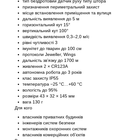
тип бездротовий датчик руху типу штора
призначення периметральний захист
місце встановлення приміщення та вулиця
дальність виявлення до 5 м
горизонтальний кут 15°
вертикальний кут 100°
швидкість виявлення 0,3–2,0 м/с
рівні чутливості 3
імунітет до тварин до 100 см
протоколи Jeweller, Wings
дальність зв’язку до 1700 м
живлення 2 × CR123A
автономна робота до 3 років
клас захисту IP55
температура −25 °C…+60 °C
вологість до 95%
розміри 43 × 32 × 145 мм
вага 130 г
Для кого
власників приватних будинків
інженерів систем безпеки
монтажників охоронних систем
власників комерційних об’єктів