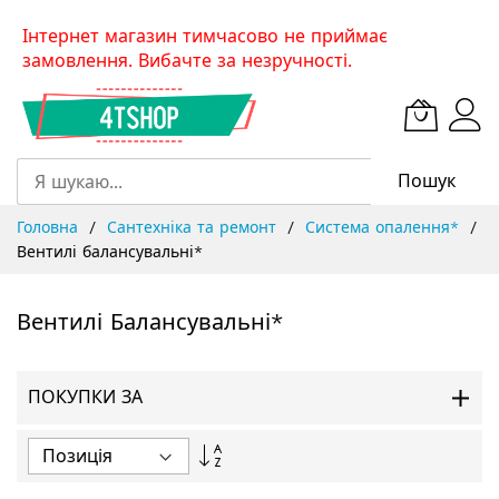
Skip
Інтернет магазин тимчасово не приймає
to
замовлення. Вибачте за незручності.
Content
Пошук
Головна
Сантехніка та ремонт
Система опалення*
Вентилі балансувальні*
Вентилі Балансувальні*
ПОКУПКИ ЗА
Сортувати
у
порядку