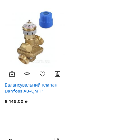
збільшення
Балансувальний клапан
Danfoss AB-QM 1"
(003Z1203)
8 149,00 ₴
Сортувати