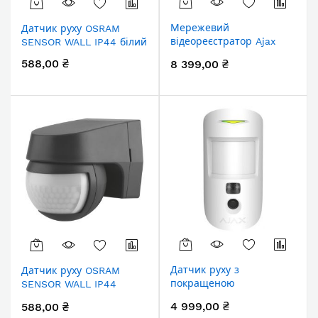
Мережевий
Датчик руху OSRAM
відеореєстратор Ajax
SENSOR WALL IP44 білий
NVR HAC, HDMI, 8
588,00 ₴
8 399,00 ₴
каналів, білий
Датчик руху з
Датчик руху OSRAM
покращеною
SENSOR WALL IP44
фотофіксацією Ajax HDR
чорний
4 999,00 ₴
588,00 ₴
MotionCam, Jeweller,