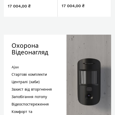
сірий сланець,
камінь, 125.0701.777 і
17 004,00 ₴
17 004,00 ₴
114.0716.704 і
подрібнювач харч.
подрібнювач харч.
відходів SLIM 50,
відходів SLIM 50,
134.0715.098, вкл. Сифон
134.0715.098, вкл. Сифон
Охорона
Відеонагляд
Ajax
Стартові комплекти
Централі (хаби)
Захист від вторгнення
Запобігання потопу
Відеоспостереження
Комфорт та