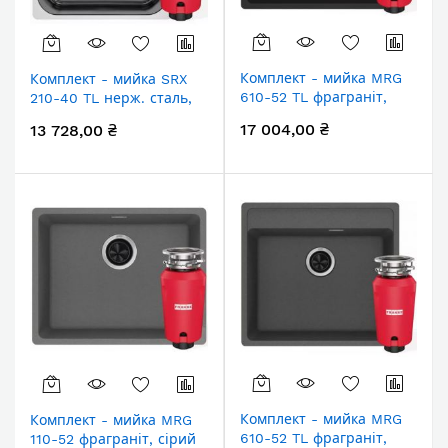
Комплект - мийка MRG
Комплект - мийка SRX
610-52 TL фраграніт,
210-40 TL нерж. сталь,
чорний матовий,
127.0703.298 і
17 004,00 ₴
13 728,00 ₴
114.0668.819 і
подрібнювач харч.
подрібнювач харч.
відходів SLIM 50,
відходів SLIM 50,
134.0715.098, вкл. Сифон
134.0715.098, вкл. Сифон
Комплект - мийка MRG
Комплект - мийка MRG
610-52 TL фраграніт,
110-52 фраграніт, сірий