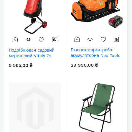
Газонокосарка-робот
Подрібнювач садовий
акумуляторна Neo Tools
мережевий Vitals Zs
Energy+ 18В 1х6.0А·год
2445j 2400Вт 4500об/хв
29 990,00 ₴
5 565,00 ₴
20-60мм 67дБ 600м2
40мм 40л 10кг
3100об/хв кабель 100м
IPX5 6.94кг