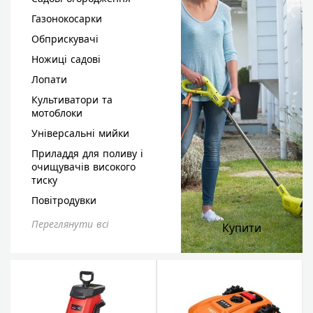
Газонокосарки
Обприскувачі
Ножиці садові
Лопати
Культиватори та
мотоблоки
Універсальні мийки
Приладдя для поливу і
очищувачів високого
тиску
Повітродувки
Переглянути всі
Купити