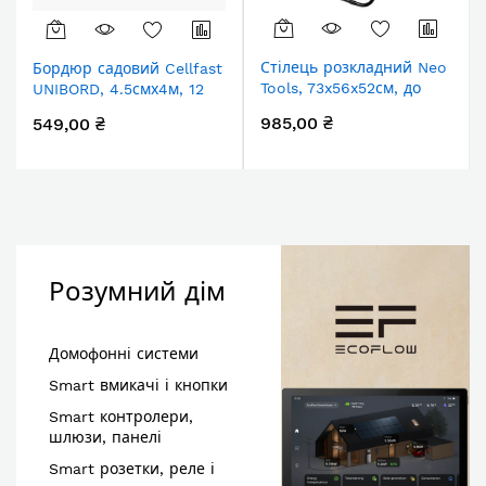
Стілець розкладний Neo
Бордюр садовий Cellfast
Tools, 73x56x52см, до
UNIBORD, 4.5смх4м, 12
110кг, 1.95кг
анкерів
985,00 ₴
549,00 ₴
Розумний дім
Домофонні системи
Smart вмикачі і кнопки
Smart контролери,
шлюзи, панелі
Smart розетки, реле і