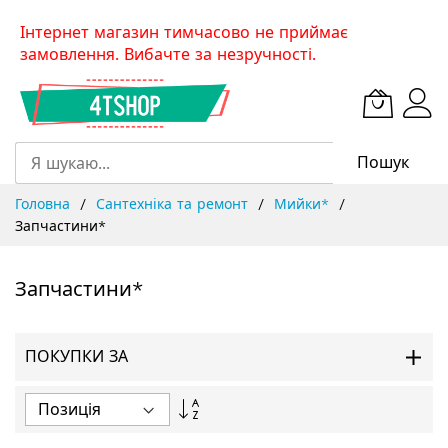
Skip
Інтернет магазин тимчасово не приймає
to
замовлення. Вибачте за незручності.
Content
Пошук
Головна
Сантехніка та ремонт
Мийки*
Запчастини*
Запчастини*
ПОКУПКИ ЗА
Сортувати
у
порядку