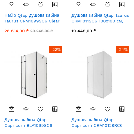
Набір Qtap душова кабіна
Душова кабіна Qtap Taurus
Taurus CRM1099SC6 Clear
CRM1011SC6 100x100 см,
2020x900x900 мм + піддон
скло Clear 6 мм, покриття
26 614,00 ₴
19 448,00 ₴
29 246,00 ₴
Tern 309912C 90x90x12 см
CalcLess без піддона
з сифоном
-22%
-24%
Душова кабіна Qtap
Душова кабіна Qtap
Capricorn BLA1099SC6
Capricorn CRM10128RC6
90x90 см, скло Clear 6 мм,
120x80 см, скло Clear 6 мм,