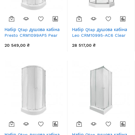
Набір Qtap душова кабіна
Набір Qtap душова кабіна
Presto CRM1099AP5 Pear
Leo CRM10995-AC6 Clear
1970x900x900 мм + піддон
2020x900x900 мм + піддон
20 549,00 ₴
28 517,00 ₴
Robin 309912C 90x90x12
Diamond 309912 90x90x12
см з сифоном
см з сифоном
Набір Qtap душова кабіна
Набір Qtap душова кабіна