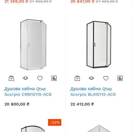
21 349,00 ₴
20 847,00 ₴
27 404,00 ₴
27 404,00 ₴
покриття CalcLess без
покриття CalcLess без
піддона
піддона
Душова кабіна Qtap
Душова кабіна Qtap
Scorpio CRM10115-AC6
Scorpio BLA10115-AC6
100x100 см, скло Clear 6
100x100 см, скло Clear 6
20 800,00 ₴
22 412,00 ₴
мм, покриття CalcLess, без
мм, покриття CalcLess без
піддона
піддона
-33%