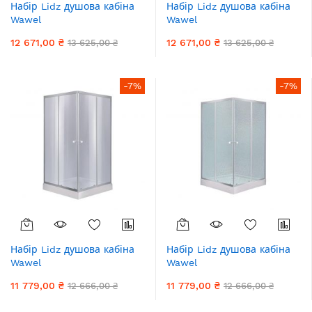
Набір Lidz душова кабіна
Набір Lidz душова кабіна
Wawel
Wawel
SC90x90.SAT.LOW.GR, скло
SC90x90.SAT.LOW.FR, скло
12 671,00 ₴
12 671,00 ₴
13 625,00 ₴
13 625,00 ₴
тоноване 4 мм + піддон
Frost 4 мм + піддон Mazur
Mazur
-7%
-7%
Набір Lidz душова кабіна
Набір Lidz душова кабіна
Wawel
Wawel
SC80x80.SAT.LOW.GR, скло
SC80x80.SAT.LOW.FR, скло
11 779,00 ₴
11 779,00 ₴
12 666,00 ₴
12 666,00 ₴
тоноване 4 мм + піддон
Frost 4 мм + піддон Mazur
Mazur