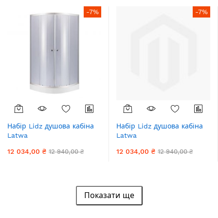
-7%
-7%
Набір Lidz душова кабіна
Набір Lidz душова кабіна
Latwa
Latwa
SC90x90.SAT.LOW.GR, скло
SC90x90.SAT.LOW.FR, скло
12 034,00 ₴
12 034,00 ₴
12 940,00 ₴
12 940,00 ₴
тоноване 4 мм + піддон
Frost 4 мм + піддон Kupala
Kupala
Показати ще