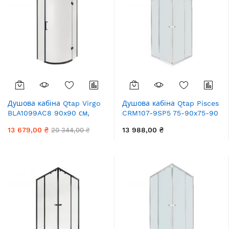
Душова кабіна Qtap Virgo
Душова кабіна Qtap Pisces
BLA1099AC8 90x90 см,
CRM107-9SP5 75-90x75-90
скло Clear 8 мм, без
см, скло Pear 5 мм без
13 679,00 ₴
13 988,00 ₴
20 344,00 ₴
піддона
піддона