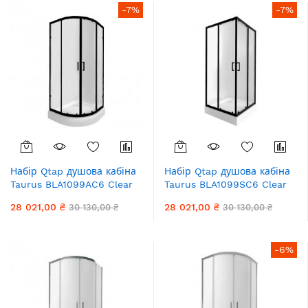
-7%
-7%
Набір Qtap душова кабіна
Набір Qtap душова кабіна
Taurus BLA1099AC6 Clear
Taurus BLA1099SC6 Clear
2020x900x900 мм + піддон
2020x900x900 мм + піддон
28 021,00 ₴
28 021,00 ₴
30 130,00 ₴
30 130,00 ₴
Robin 309912C 90x90x12
Tern 309912C 90x90x12 см
см з сифоном
з сифоном
-6%