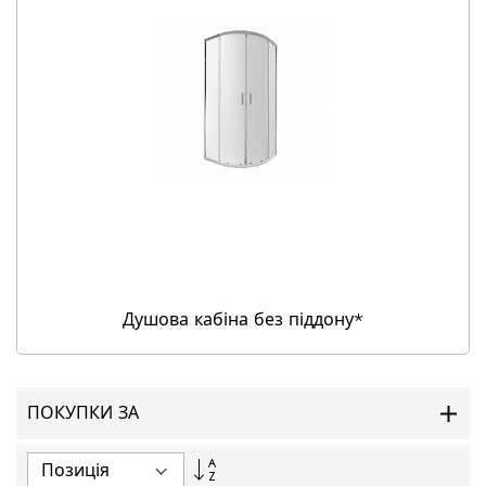
Душова кабіна без піддону*
ПОКУПКИ ЗА
Сортувати
у