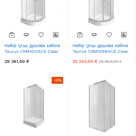
Набір Qtap душова кабіна
Набір Qtap душова кабіна
Taurus CRM1011AC6 Clear
Taurus CRM1099AC6 Clear
2020x1000x1000 мм +
2020x900x900 мм + піддон
29 361,00 ₴
25 243,00 ₴
26 854,00 ₴
піддон Robin 301112
Robin 309912C 90x90x12
100x100x12 см з сифоном
см з сифоном
-9%