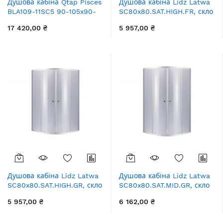
Душова кабіна Qtap Pisces
Душова кабіна Lidz Latwa
BLA109-11SC5 90-105x90-
SC80x80.SAT.HIGH.FR, скло
105 см, скло Clear 5 мм без
Frost 4 мм без піддона
17 420,00 ₴
5 957,00 ₴
піддона
Душова кабіна Lidz Latwa
Душова кабіна Lidz Latwa
SC80x80.SAT.HIGH.GR, скло
SC80x80.SAT.MID.GR, скло
тоноване 4 мм без піддона
тоноване 4 мм без піддона
5 957,00 ₴
6 162,00 ₴