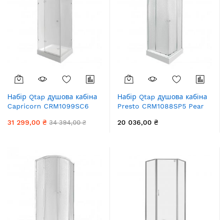
Набір Qtap душова кабіна
Набір Qtap душова кабіна
Capricorn CRM1099SC6
Presto CRM1088SP5 Pear
Clear 2020x900x900 мм +
1970x800x800 мм + піддон
31 299,00 ₴
20 036,00 ₴
34 394,00 ₴
піддон Tern 309912C
Tern 308812C 80x80x12 см
90x90x12 см з сифоном
з сифоном