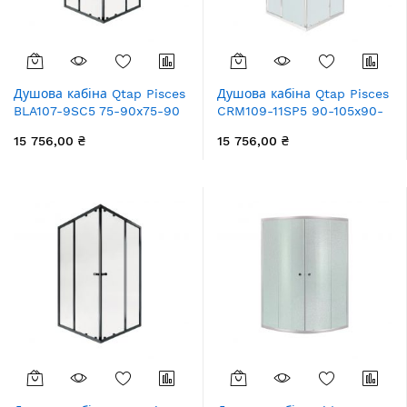
Душова кабіна Qtap Pisces
Душова кабіна Qtap Pisces
BLA107-9SC5 75-90x75-90
CRM109-11SP5 90-105x90-
см, скло Clear 5 мм без
105 см, скло Pear 5 мм без
15 756,00 ₴
15 756,00 ₴
піддона
піддона