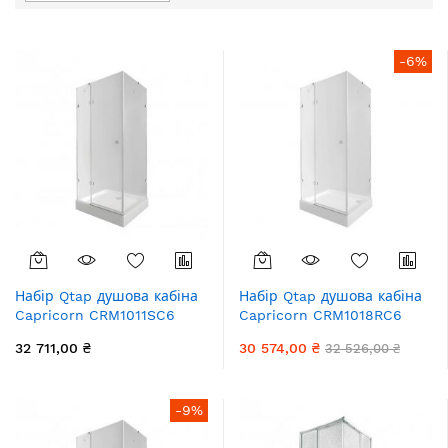
порядку
збільшення
-6%
Набір Qtap душова кабіна
Набір Qtap душова кабіна
Capricorn CRM1011SC6
Capricorn CRM1018RC6
Clear 2020x1000x1000 мм +
Clear 2020x1000x800 мм +
32 711,00 ₴
30 574,00 ₴
32 526,00 ₴
піддон Tern 301112
піддон Tern 301812C
100x100x12 см з сифоном
100x80x12 см з сифоном
-9%