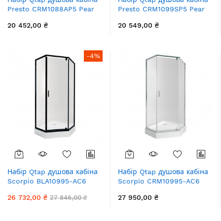
Presto CRM1088AP5 Pear
Presto CRM1099SP5 Pear
1970x800x800 мм + піддон
1970x900x900 мм + піддон
20 452,00 ₴
20 549,00 ₴
Robin 308812C 80x80x12
Tern 309912C 90x90x12 см
см з сифоном
з сифоном
-4%
Набір Qtap душова кабіна
Набір Qtap душова кабіна
Scorpio BLA10995-AC6
Scorpio CRM10995-AC6
Clear 2120x900x900 мм +
Clear 2120x900x900 мм +
26 732,00 ₴
27 950,00 ₴
27 846,00 ₴
піддон Diamond 309912
піддон Diamond 309912
90x90x12 см з сифоном
90x90x12 см з сифоном