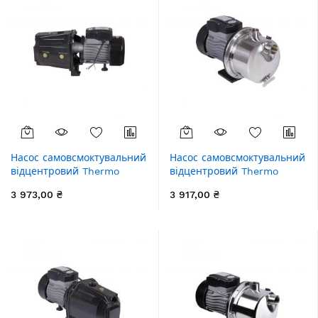
Насос самовсмоктувальний
Насос самовсмоктувальний
відцентровий Thermo
відцентровий Thermo
Alliance D-JETm-125M 0,92
Alliance D-JDTm-125 0,92
3 973,00 ₴
3 917,00 ₴
кВт
кВт