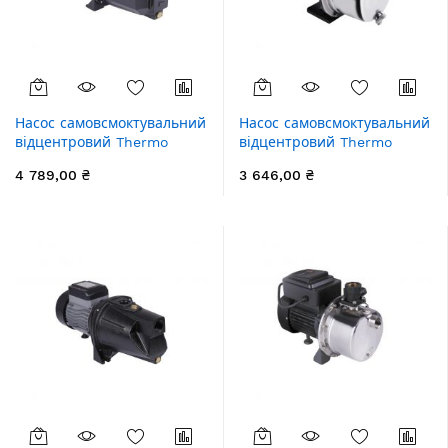
Насос самовсмоктувальний
Насос самовсмоктувальний
відцентровий Thermo
відцентровий Thermo
Alliance D-JETm-100M 0,75
Alliance D-JDTm-100 0,75
4 789,00 ₴
3 646,00 ₴
кВт
квт