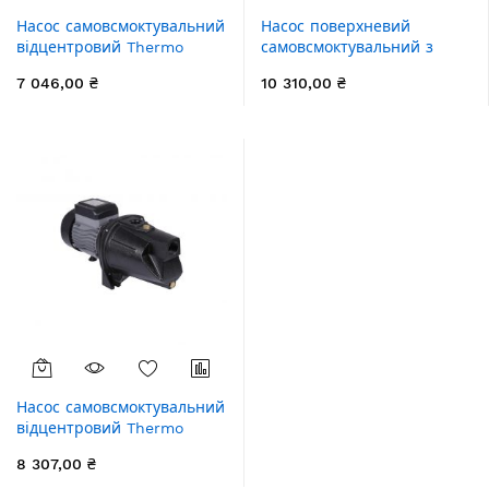
Насос самовсмоктувальний
Насос поверхневий
відцентровий Thermo
самовсмоктувальний з
Alliance D-JSWm-15M 1,1
термодатчиком Thermo
7 046,00 ₴
10 310,00 ₴
кВт
Alliance SJETS-100NT 0,75
кВт
Насос самовсмоктувальний
відцентровий Thermo
Alliance D-JSWm-20M 1,5
8 307,00 ₴
кВт