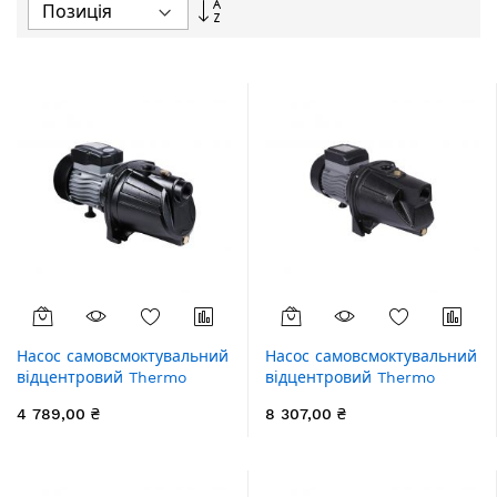
Сортувати
у
порядку
збільшення
Насос самовсмоктувальний
Насос самовсмоктувальний
відцентровий Thermo
відцентровий Thermo
Alliance D-JNWm-10M 0,75
Alliance D-JSWm-20H 1,5
4 789,00 ₴
8 307,00 ₴
кВт
кВт