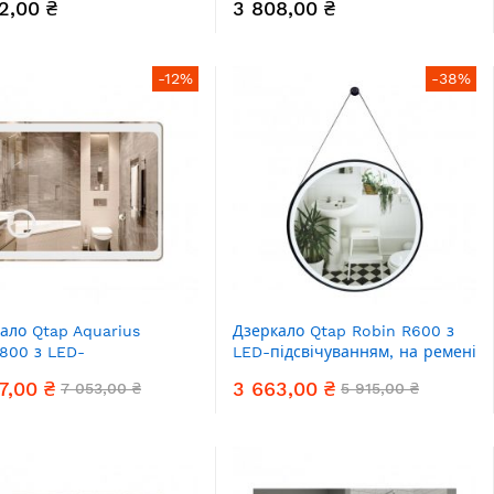
2,00 ₴
3 808,00 ₴
78250378W
QT07782504W
-12%
-38%
ало Qtap Aquarius
Дзеркало Qtap Robin R600 з
800 з LED-
LED-підсвічуванням, на ремені
ічуванням, лінза,
QT13786502B
7,00 ₴
3 663,00 ₴
7 053,00 ₴
5 915,00 ₴
78141980100W