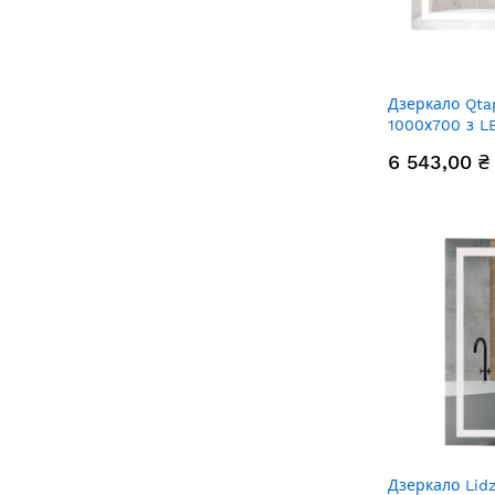
Дзеркало Qta
1000х700 з L
підсвічування
6 543,00 ₴
антизапотіва
годинником, 
яскравості 
Дзеркало Lid