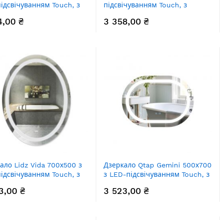
ідсвічуванням Touch, з
підсвічуванням Touch, з
апотіванням, з димером,
антизапотіванням, з димером,
4,00 ₴
3 358,00 ₴
яскравості
рег. яскравості LD78LR600
LF9376080
ало Lidz Vida 700х500 з
Дзеркало Qtap Gemini 500х700
ідсвічуванням Touch, з
з LED-підсвічуванням Touch, з
апотіванням, з димером,
антизапотіванням, з димером,
3,00 ₴
3 523,00 ₴
яскравості LD78LF5070
рег. темп. кольору (3000-
6500K) Reverse QT2578R5070