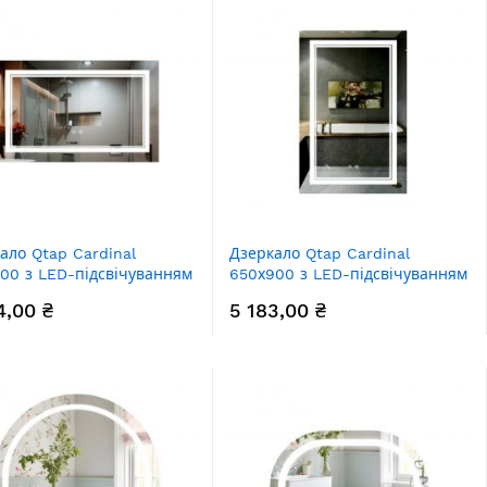
ало Qtap Cardinal
Дзеркало Qtap Cardinal
00 з LED-підсвічуванням
650х900 з LED-підсвічуванням
, з антизапотіванням, з
Touch, з антизапотіванням, з
4,00 ₴
5 183,00 ₴
ом, рег. темп. кольору
димером, рег. темп. кольору
-6500K) Reverse
(3000-6500K) Reverse
78C5070
QT0478C6590