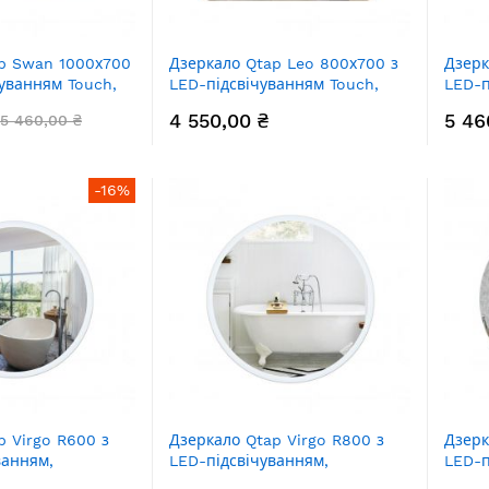
p Swan 1000х700
Дзеркало Qtap Leo 800х700 з
Дзерк
чуванням Touch,
LED-підсвічуванням Touch,
LED-п
скравості
димер, рег. яскравості
димер
4 550,00 ₴
5 46
5 460,00 ₴
0100W
QT117814187080W
QT117
-16%
p Virgo R600 з
Дзеркало Qtap Virgo R800 з
Дзерк
ванням,
LED-підсвічуванням,
LED-п
0W
QT1878250680W
димер