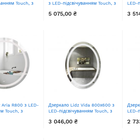
ванням Touch, з
з LED-підсвічуванням Touch, з
LED-п
нням, з димером,
антизапотіванням, з димером,
антиз
5 075,00 ₴
3 51
ті
рег. яскравості
рег. 
80
LD78LF61410080
LD78
 Aria R800 з LED-
Дзеркало Lidz Vida 800х600 з
Дзерк
м Touch, з
LED-підсвічуванням Touch, з
LED-п
нням, з димером,
антизапотіванням, з димером,
антиз
3 046,00 ₴
2 73
сті LD78LR800
рег. яскравості LD78LF6080
рег. 