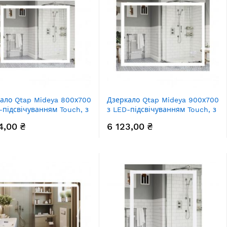
ало Qtap Mideya 800х700
Дзеркало Qtap Mideya 900х700
-підсвічуванням Touch, з
з LED-підсвічуванням Touch, з
апотіванням, з димером,
антизапотіванням, з димером,
4,00 ₴
6 123,00 ₴
яскравості Reverse
рег. яскравості Reverse
78NCF8070W
QT2078NCF9070W