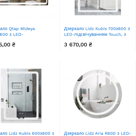
ало Qtap Mideya
Дзеркало Lidz Kubis 700х800 з
600 з LED-
LED-підсвічуванням Touch, з
ічуванням Touch, з
антизапотіванням, з димером,
5,00 ₴
3 670,00 ₴
апотіванням, з
рег. яскравості Reverse
ником, димером, рег.
LD78LF9048070
авості QT2078NCF10060W
ало Lidz Kubis 600х800 з
Дзеркало Lidz Aria R600 з LED-