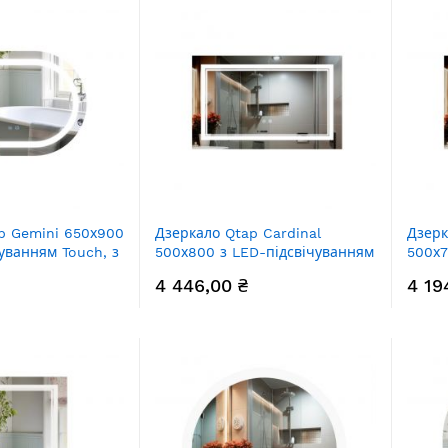
p Gemini 650х900
Дзеркало Qtap Cardinal
Дзерк
уванням Touch, з
500х800 з LED-підсвічуванням
500х7
нням, з димером,
Touch, з антизапотіванням, з
Touch
4 446,00 ₴
4 19
льору (3000-
димером, рег. темп. кольору
димер
se QT2578R6590
(3000-6500K) Reverse
(3000
QT0478C5080
QT04