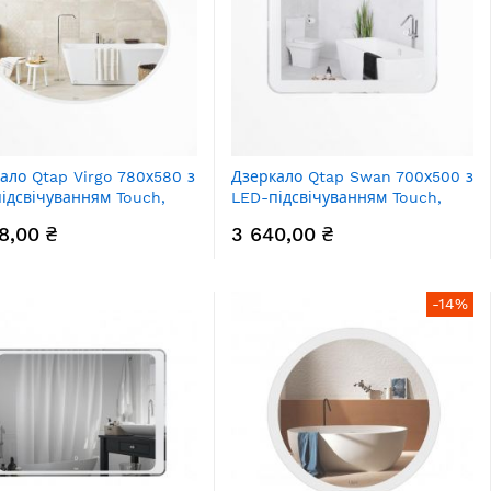
ало Qtap Virgo 780х580 з
Дзеркало Qtap Swan 700х500 з
ідсвічуванням Touch,
LED-підсвічуванням Touch,
, рег. яскравості
димер, рег. яскравості Reverse
8,00 ₴
3 640,00 ₴
783502W
QT167814145070W
-14%