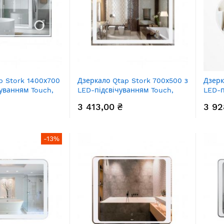
p Stork 1400х700
Дзеркало Qtap Stork 700х500 з
Дзерк
чуванням Touch,
LED-підсвічуванням Touch,
LED-п
вий годинник,
димер, рег. яскравості Reverse
димер
3 413,00 ₴
3 92
скравості
QT15781403W
QT18
0140W
-13%