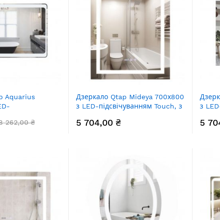
p Aquarius
Дзеркало Qtap Mideya 700х800
Дзерк
ED-
з LED-підсвічуванням Touch, з
з LED
м, лінза,
антизапотіванням, з
антиз
5 704,00 ₴
5 70
8 262,00 ₴
0120W
годинником, димером, рег.
рег. 
яскравості QT2078DCF7080W
QT20