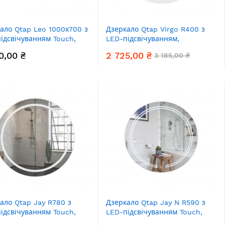
ало Qtap Leo 1000х700 з
Дзеркало Qtap Virgo R400 з
ідсвічуванням Touch,
LED-підсвічуванням,
, рег. яскравості
QT1878250640W
0,00 ₴
2 725,00 ₴
3 185,00 ₴
8141870100W
ало Qtap Jay R780 з
Дзеркало Qtap Jay N R590 з
ідсвічуванням Touch,
LED-підсвічуванням Touch,
, рег. яскравості
димер, рег. яскравості