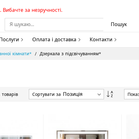
 Вибачте за незручності.
Пошук
Послуги
Оплата і доставка
Контакти
ванної кімнати*
Дзеркала з підсвічуванням*
Сортувати
Сортувати за
Пока
2
товарів
у
порядку
збільшення