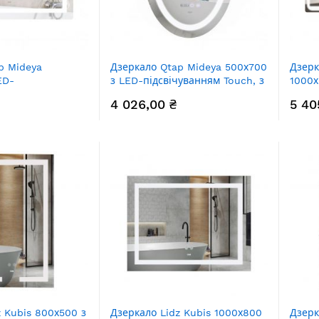
p Mideya
Дзеркало Qtap Mideya 500х700
Дзерк
ED-
з LED-підсвічуванням Touch, з
1000х
м Touch, з
антизапотіванням, з
підсв
4 026,00 ₴
5 40
нням, з
годинником, димером, рег.
антиз
димером, рег.
яскравості QT2078NCR5070W
годин
QT2078NCF10070W
яскр
z Kubis 800х500 з
Дзеркало Lidz Kubis 1000х800
Дзерк