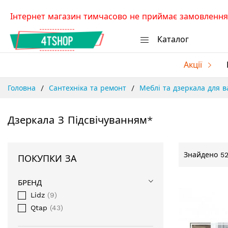
Skip
Інтернет магазин тимчасово не приймає замовлення.
to
Content
Каталог
Акції
Головна
Сантехніка та ремонт
Меблі та дзеркала для 
Дзеркала З Підсвічуванням*
Знайдено
5
ПОКУПКИ ЗА
БРЕНД
Lidz
9
Qtap
43