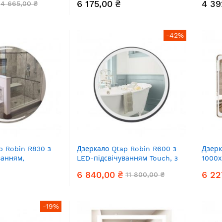
6 175,00 ₴
4 39
4 665,00 ₴
QT07
-42%
p Robin R830 з
Дзеркало Qtap Robin R600 з
Дзерк
ванням,
LED-підсвічуванням Touch, з
1000х
антизапотіванням, з димером,
підсв
6 840,00 ₴
6 22
11 800,00 ₴
рег. темп. кольору (3000-
QT21
6500K) QT13786501B
-19%