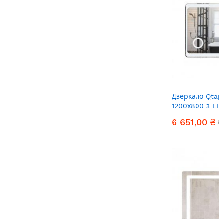
Дзеркало Qta
1200х800 з L
підсвічування
6 651,00 ₴
QT217814198