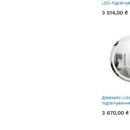
LED-підсвічу
антизапотіва
3 514,00 ₴
рег. яскравос
LD78LF93650
Дзеркало Lidz
підсвічування
антизапотіва
3 670,00 ₴
рег. яскраво