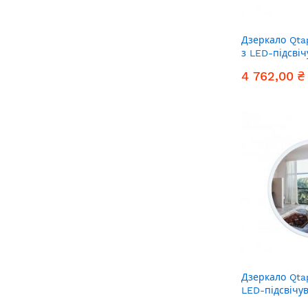
Дзеркало Qta
з LED-підсві
димер, рег. я
4 762,00 ₴
QT167814147
Дзеркало Qta
LED-підсвічу
QT187825066