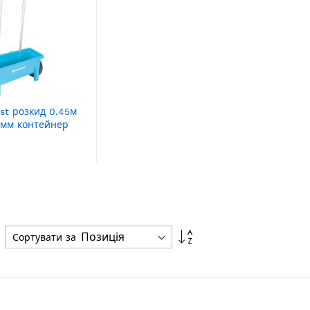
ast розкид 0.45м
0мм контейнер
Сортувати
Сортувати за
у
порядку
збільшення