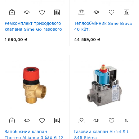
Ремкомплект триходового
Теплообмінник Sime Brava
клапана Sime Go газового
40 кВт;
навісного котла
Murelle HE/HМ 35 кВт основ
1 590,00 ₴
44 559,00 ₴
Запобіжний клапан
Газовий клапан Airfel Sit
Thermo Alliance 3 бар 6-12
845 Sigma