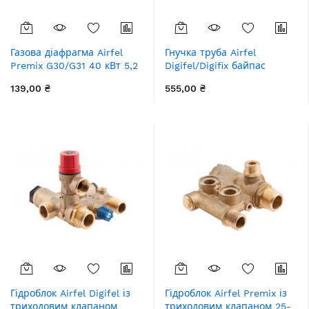
Газова діафрагма Airfel
Гнучка труба Airfel
Premix G30/G31 40 кВт 5,2
Digifel/Digifix байпас
мм
бітерміка
139,00 ₴
555,00 ₴
Гідроблок Airfel Digifel із
Гідроблок Airfel Premix із
триходовим клапаном
триходовим клапаном 25-