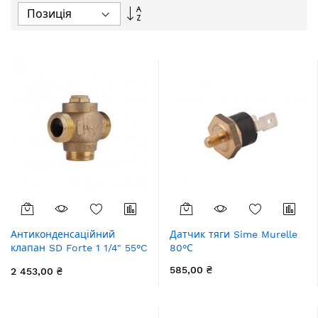
Сортувати
у
порядку
збільшення
Антиконденсаційний
Датчик тяги Sime Murelle
клапан SD Forte 1 1/4" 55°C
80°С
SF393W32
585,00 ₴
2 453,00 ₴