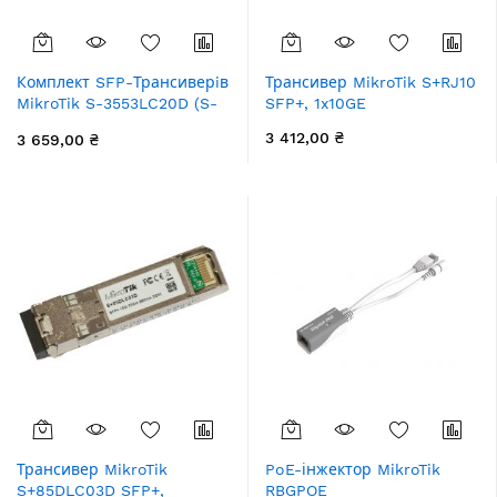
Комплект SFP-Трансиверiв
Трансивер MikroTik S+RJ10
MikroTik S-3553LC20D (S-
SFP+, 1x10GE
35LC20D, S-53LC20D по
3 412,00 ₴
3 659,00 ₴
1шт), SM, 20км
Трансивер MikroTik
PoE-інжектор MikroTik
S+85DLC03D SFP+,
RBGPOE