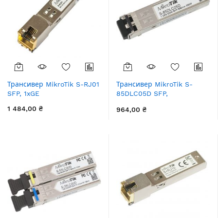
Трансивер MikroTik S-RJ01
Трансивер MikroTik S-
SFP, 1xGE
85DLC05D SFP,
1x1000BaseSX, MM, 550м,
1 484,00 ₴
964,00 ₴
LC