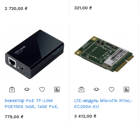
1x10GBaseSR, MM, 300м, LC
321,00 ₴
2 720,00 ₴
Інжектор PoE TP-LINK
LTE-модуль MikroTik R11eL-
POE150S 1xGE, 1xGE PoE,
EC200A-EU
15.4Вт
3 412,00 ₴
779,00 ₴