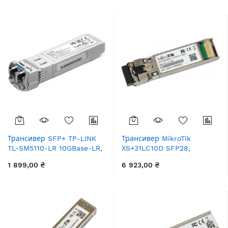
збільшення
Трансивер SFP+ TP-LINK
Трансивер MikroTik
TL-SM5110-LR 10GBase-LR,
XS+31LC10D SFP28,
SM, 10km, LC
1x25GBaseLR, SM, 10км, LC
1 899,00 ₴
6 923,00 ₴