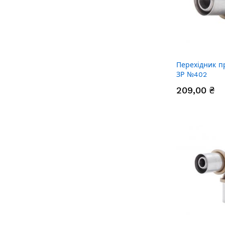
Перехідник п
ЗР №402
209,00 ₴