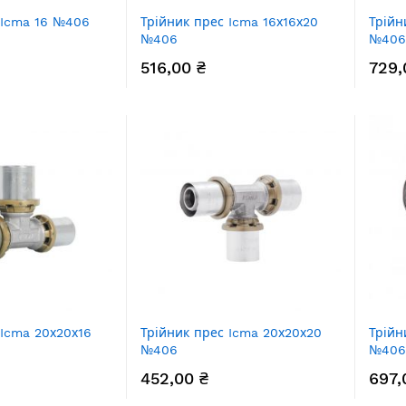
 Icma 16 №406
Трійник прес Icma 16х16х20
Трійн
№406
№406
516,00 ₴
729,
 Icma 20х20х16
Трійник прес Icma 20х20х20
Трійн
№406
№406
452,00 ₴
697,