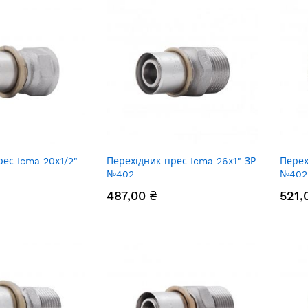
рес Icma 20х1/2"
Перехідник прес Icma 26х1" ЗР
Перех
№402
№402
487,00 ₴
521,