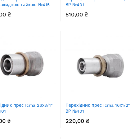
накидною гайкою №415
ВР №401
00 ₴
510,00 ₴
ідник прес Icma 26х3/4"
Перехідник прес Icma 16х1/2"
401
ВР №401
00 ₴
220,00 ₴