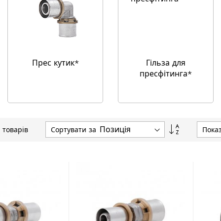
Прес кутик*
Гільза для
пресфітинга*
Сортувати
Сортувати за
Пока
товарів
у
порядку
збільшення