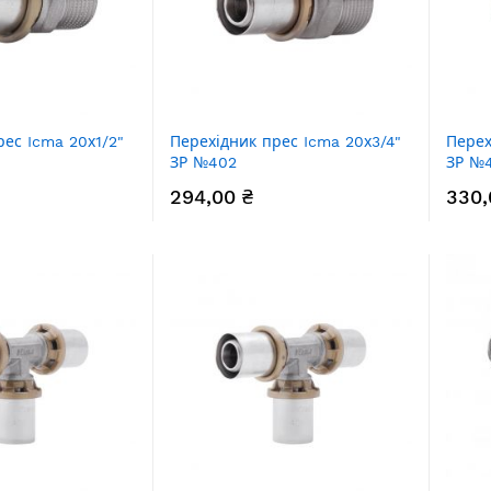
рес Icma 20х1/2"
Перехідник прес Icma 20х3/4"
Перех
ЗР №402
ЗР №
294,00 ₴
330,