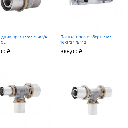
ідник прес Icma 26х3/4"
Планка прес в зборі Icma
402
16х1/2" №412
00 ₴
869,00 ₴