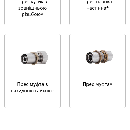
Прес кутик з
Прес планка
зовнішньою
настінна*
різьбою*
Прес муфта з
Прес муфта*
накидною гайкою*