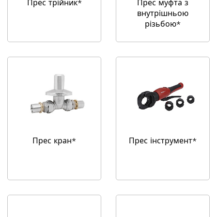
Прес трійник*
Прес муфта з
внутрішньою
різьбою*
Прес кран*
Прес інструмент*