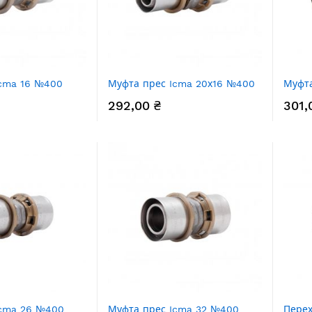
Icma 16 №400
Муфта прес Icma 20х16 №400
Муфт
292,00 ₴
301,
Icma 26 №400
Муфта прес Icma 32 №400
Перех