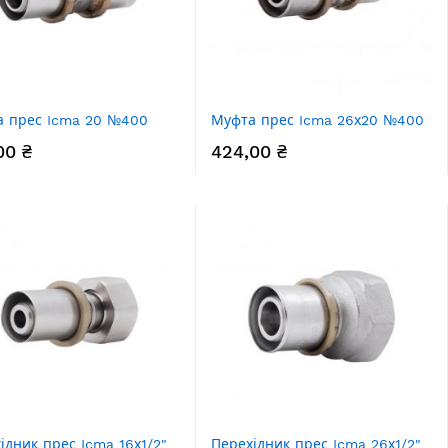
а прес Icma 20 №400
Муфта прес Icma 26х20 №400
00 ₴
424,00 ₴
ідник прес Icma 16х1/2"
Перехідник прес Icma 26х1/2"