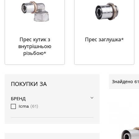
Прес кутик з
Прес заглушка*
внутрішньою
різьбою*
Знайдено
61
ПОКУПКИ ЗА
БРЕНД
Icma
61