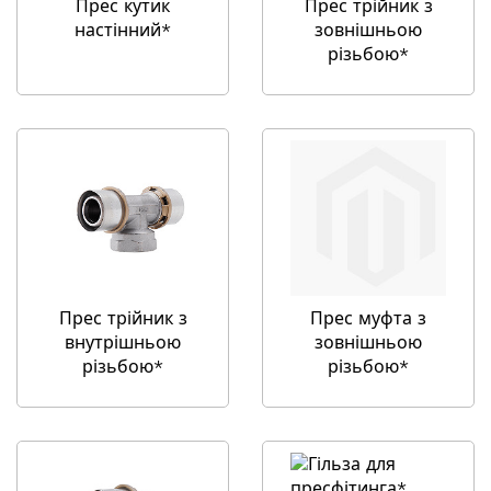
Прес кутик
Прес трійник з
настінний*
зовнішньою
різьбою*
Прес трійник з
Прес муфта з
внутрішньою
зовнішньою
різьбою*
різьбою*