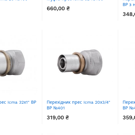
ВР з 
660,00 ₴
348,
рес Icma 32х1" ВР
Перехідник прес Icma 20х3/4"
Перех
ВР №401
ВР №
319,00 ₴
359,