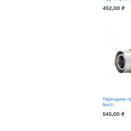
452,00 ₴
Перехідник п
№401
545,00 ₴