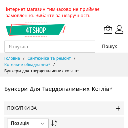
Skip
Інтернет магазин тимчасово не приймає
to
замовлення. Вибачте за незручності.
Content
Пошук
Головна
Сантехніка та ремонт
Котельне обладнання*
Бункери для твердопаливних котлів*
Бункери Для Твердопаливних Котлів*
ПОКУПКИ ЗА
Сортувати
у