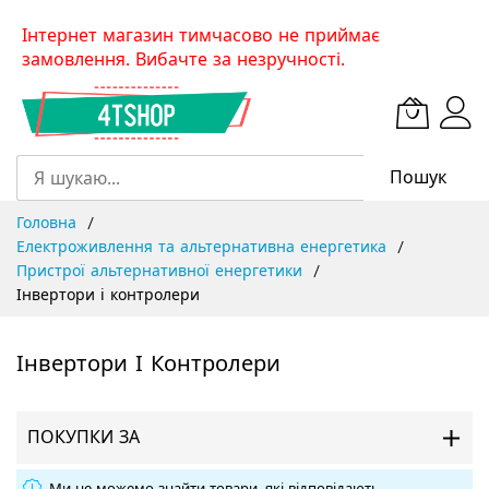
Skip
Інтернет магазин тимчасово не приймає
to
замовлення. Вибачте за незручності.
Content
Пошук
Головна
Електроживлення та альтернативна енергетика
Пристрої альтернативної енергетики
Інвертори і контролери
Інвертори І Контролери
ПОКУПКИ ЗА
Ми не можемо знайти товари, які відповідають