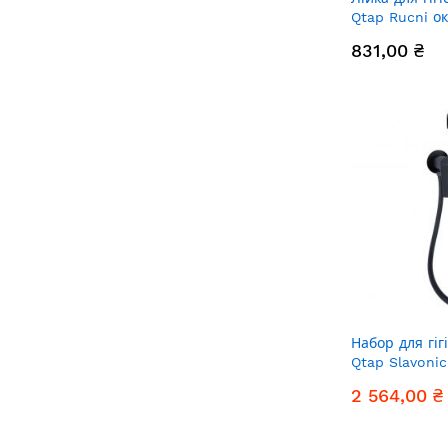
Qtap Rucni о
QT8899108428
831,00 ₴
Набор для гіг
Qtap Slavoni
QTSLA262BLM4
2 564,00 ₴