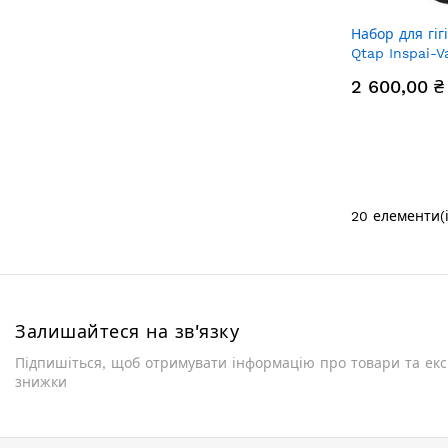
Набор для гіг
Qtap Inspai-V
QTINSVARBСR
2 600,00 ₴
Matt
20
елементи(і
Залишайтеся на зв'язку
Підпишіться, щоб отримувати інформацію про товари та ек
знижки