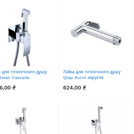
 для гігієнічного душу
Лійка для гігієнічного душу
Swan Cascada
Qtap Rucni округла
окутний
QTCRMB020 Chrome (Bidet)
6,00 ₴
624,00 ₴
A262CRM45567 Chrome