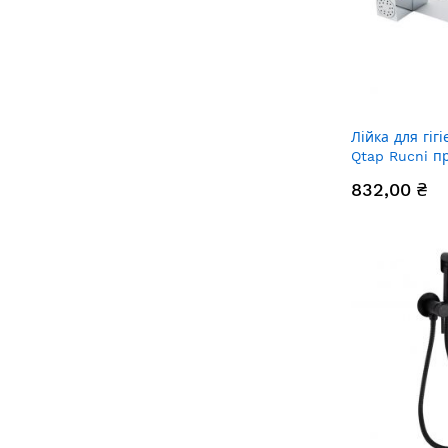
Лійка для гіг
Qtap Rucni п
QTCRMB120 Ch
832,00 ₴