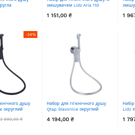
кругла
змішувачем Lidz Aria 110
змішу
55OB Black Matt
округлий LDARI110NKS43393
округ
1 151,00 ₴
1 96
Nickel
Black
-34%
ієнічного душу
Набор для гігієнічного душу
Набір
ce округлий
Qtap Slavonice округлий
Lidz 
5917 Black Matt
QTSLA262CRM45915 Chrome
LDKU
4 194,00 ₴
1 79
3 890,00 ₴
прям