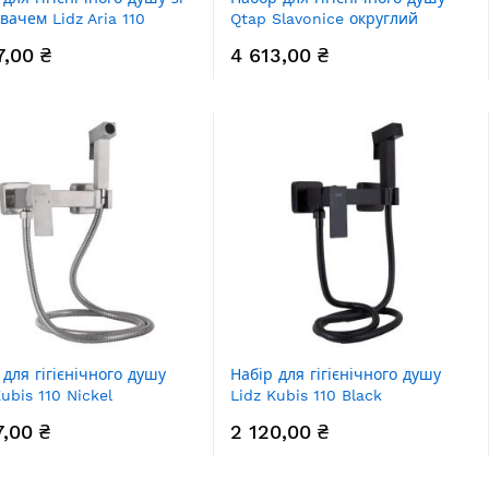
вачем Lidz Aria 110
Qtap Slavonice округлий
лий LDARI110BLA43394
QTSLA262GMB45916 Gunmetal
7,00 ₴
4 613,00 ₴
Black PVD
 для гігієнічного душу
Набір для гігієнічного душу
Kubis 110 Nickel
Lidz Kubis 110 Black
B110NKS46103
LDKUB110BLA46104
7,00 ₴
2 120,00 ₴
окутний
прямокутний