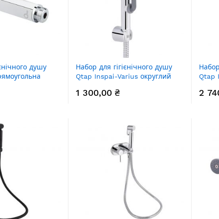
ієнічного душу
Набор для гігієнічного душу
Набор
рямоугольна
Qtap Inspai-Varius округлий
Qtap 
rome (Bidet)
QTSETCRMA021 Chrome/Grey
прям
1 300,00 ₴
2 74
(Set)
QTIN
Chro