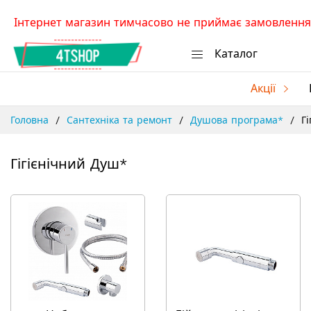
Skip
Інтернет магазин тимчасово не приймає замовлення.
to
Content
Каталог
Акції
Головна
Сантехніка та ремонт
Душова програма*
Г
Гігієнічний Душ*