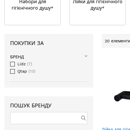
Набори для
Лійки для гігієнічного
гігієнічного душу*
душу*
20
елементи
ПОКУПКИ ЗА
БРЕНД
Lidz
7
Qtap
13
ПОШУК БРЕНДУ
Лійка для гіг