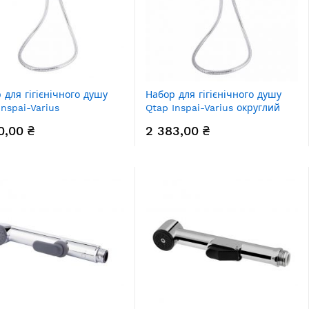
 для гігієнічного душу
Набор для гігієнічного душу
Inspai-Varius
Qtap Inspai-Varius округлий
окутний
QTINSVARCRMV00440001
0,00 ₴
2 383,00 ₴
SVARCRMV00440201
Chrome
me