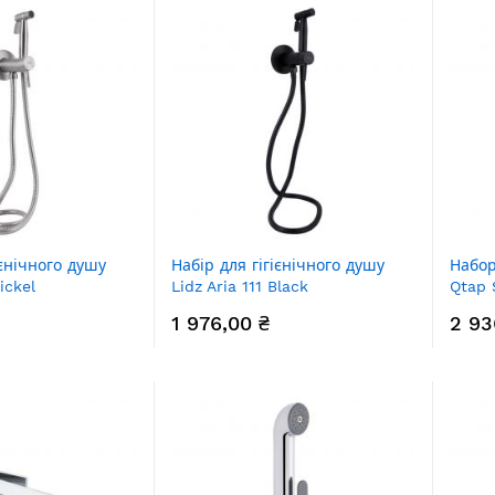
ієнічного душу
Набір для гігієнічного душу
Набор
ickel
Lidz Aria 111 Black
Qtap 
6105 округлий
LDARI111BLA46107 округлий
прям
1 976,00 ₴
2 93
QTSW