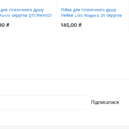
 для гігієнічного душу
Лійка для гігієнічного душу
Rucni округла QTCRMA021
Лейки Lidz Niagara 25 округла
me/Grey
LDNIA25CRM35451 Chrome
00 ₴
145,00 ₴
Підписатися