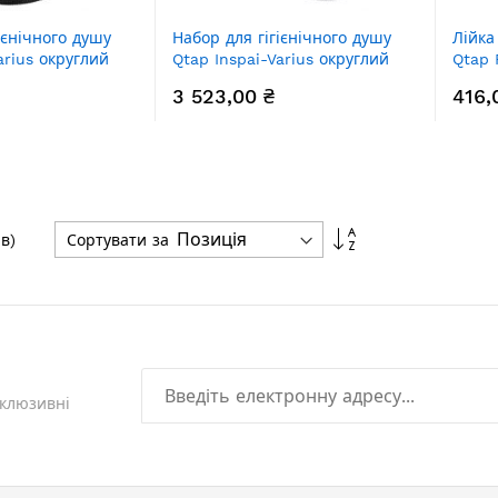
ієнічного душу
Набор для гігієнічного душу
Лійка
arius округлий
Qtap Inspai-Varius округлий
Qtap 
V00440001 Black
QTINSVARCRMV00440501
Chro
3 523,00 ₴
416,
Chrome
Сортувати
Сортувати за
в)
у
порядку
збільшення
склюзивні