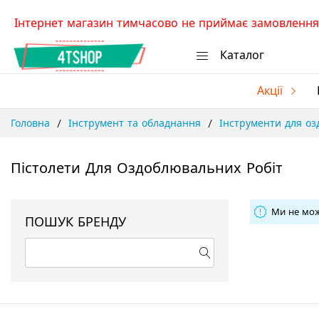
Skip
Інтернет магазин тимчасово не приймає замовлення.
to
Content
Каталог
Акції
Головна
Інструмент та обладнання
Інструменти для о
Пістолети Для Оздоблювальних Робіт
Ми не мож
ПОШУК БРЕНДУ