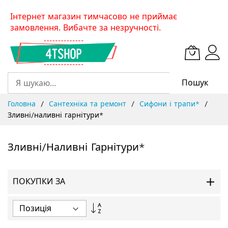
Skip
Інтернет магазин тимчасово не приймає
to
замовлення. Вибачте за незручності.
Content
Пошук
Головна
Сантехніка та ремонт
Сифони і трапи*
Зливні/наливні гарнітури*
Зливні/наливні Гарнітури*
ПОКУПКИ ЗА
Сортувати
у
порядку