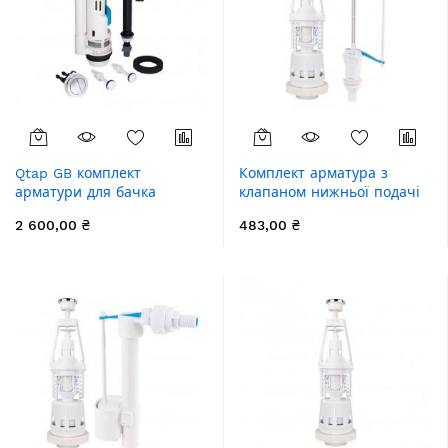
Qtap GB комплект
Комплект арматура з
арматури для бачка
клапаном нижньої подачі
унітазу з подвійною
1/2 Lidz
2 600,00 ₴
483,00 ₴
круглою кнопкою змиву
4,8 см та клапаном
нижньої подачі води, 3/6L
CHR