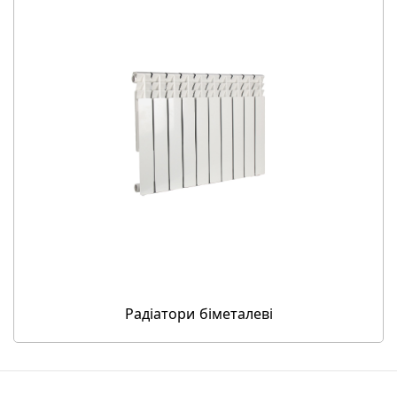
Радіатори біметалеві