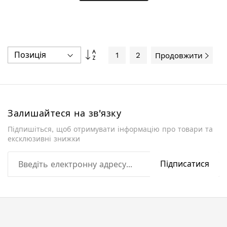
Сортувати
1
2
Продовжити
у
порядку
збільшення
Залишайтеся на зв'язку
Підпишіться, щоб отримувати інформацію про товари та
ексклюзивні знижки
Підписатися