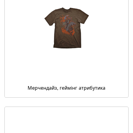
Мерчендайз, геймінг атрибутика