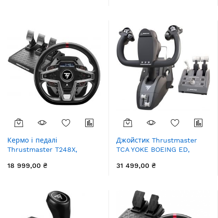
Кермо і педалі
Джойстик Thrustmaster
Thrustmaster T248X,
TCA YOKE BOEING ED,
PC/XBOX
PC/Xbox
18 999,00 ₴
31 499,00 ₴