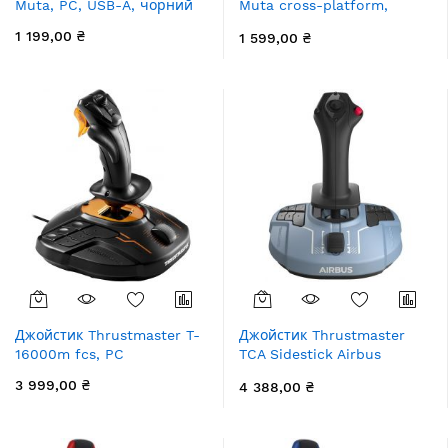
Muta, PC, USB-A, чорний
Muta cross-platform,
BT/WL/USB-A, чорний
1 199,00 ₴
1 599,00 ₴
Джойстик Thrustmaster T-
Джойстик Thrustmaster
16000m fcs, PC
TCA Sidestick Airbus
Edition, PC
3 999,00 ₴
4 388,00 ₴