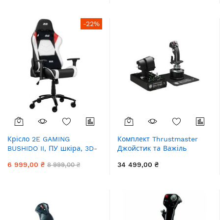
-22%
Крісло 2E GAMING
Комплект Thrustmaster
BUSHIDO II, ПУ шкіра, 3D-
Джойстик та Важіль
Armrests, чорно-білий
управління двигуном
6 999,00 ₴
34 499,00 ₴
8 999,00 ₴
Hotas Warthog Pack, PC