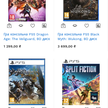
Гра консольна PS5 Dragon
Гра консольна PS5 Black
Age: The Veilguard, BD диск
Myth: Wukong, BD диск
1 299,00 ₴
3 699,00 ₴