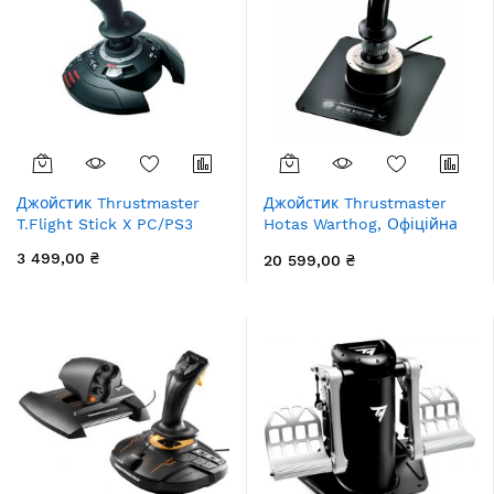
Джойстик Thrustmaster
Джойстик Thrustmaster
T.Flight Stick X PC/PS3
Hotas Warthog, Офіційна
копія штурвалу літака A-
3 499,00 ₴
20 599,00 ₴
10C, ліцензована ВПС
США, PC