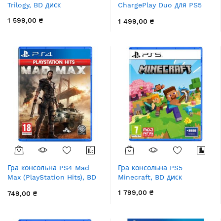
Trilogy, BD диск
ChargePlay Duo для PS5
DualSense, білий
1 599,00 ₴
1 499,00 ₴
Гра консольна PS4 Mad
Гра консольна PS5
Max (PlayStation Hits), BD
Minecraft, BD диск
диск
1 799,00 ₴
749,00 ₴