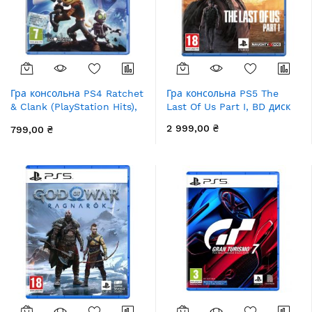
Гра консольна PS4 Ratchet
Гра консольна PS5 The
& Clank (PlayStation Hits),
Last Of Us Part I, BD диск
BD диск
2 999,00 ₴
799,00 ₴