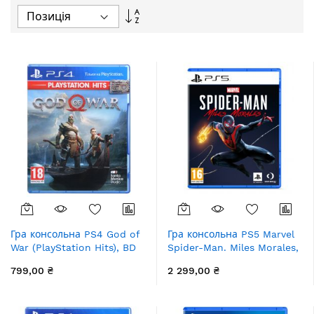
Сортувати
у
порядку
збільшення
Гра консольна PS4 God of
Гра консольна PS5 Marvel
War (PlayStation Hits), BD
Spider-Man. Miles Morales,
диск
BD диск
799,00 ₴
2 299,00 ₴