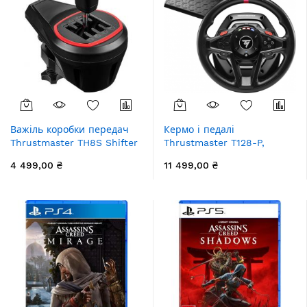
Важіль коробки передач
Кермо і педалі
Thrustmaster TH8S Shifter
Thrustmaster T128-P,
Add-On, PC/PS4/PS5/Xbox
PC/PS4/PS3/PS5
4 499,00 ₴
11 499,00 ₴