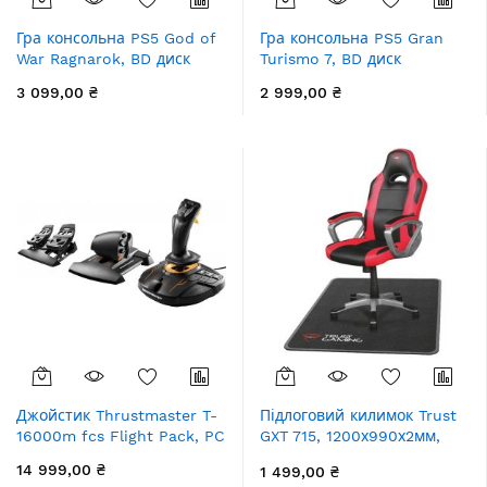
Гра консольна PS5 God of
Гра консольна PS5 Gran
War Ragnarok, BD диск
Turismo 7, BD диск
3 099,00 ₴
2 999,00 ₴
Джойстик Thrustmaster T-
Підлоговий килимок Trust
16000m fcs Flight Pack, PC
GXT 715, 1200х990х2мм,
чорний
14 999,00 ₴
1 499,00 ₴