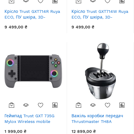
Крісло Trust GXT714R Ruya
Крісло Trust GXT714W Ruya
ECO, ПУ шкіра, 3D-
ECO, ПУ шкіра, 3D-
Armrests, червоний
Armrests, білий
9 499,00 ₴
9 499,00 ₴
Геймпад Trust GXT 735G
Важіль коробки передач
Mylox Wireless mobile
Thrustmaster TH8A
Gaming Controller, BT,
SHIFTER ADD-ON,
1 999,00 ₴
12 899,00 ₴
сірий
PC/PS3/PS4/PS5/Xbox