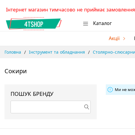
Skip
Інтернет магазин тимчасово не приймає замовлення.
to
Content
Каталог
Акції
Головна
Інструмент та обладнання
Столярно-слюсарни
Сокири
Ми не мож
ПОШУК БРЕНДУ