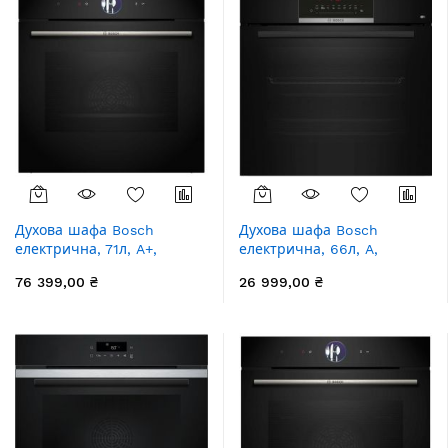
Духова шафа Bosch
Духова шафа Bosch
електрична, 71л, A+,
електрична, 66л, A,
дисплей, конвекція,
дисплей, конвекція,
76 399,00 ₴
26 999,00 ₴
чорний
чорний