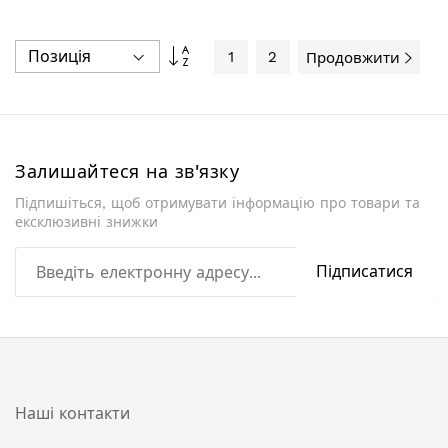
Сортувати
1
2
Продовжити
у
порядку
збільшення
Залишайтеся на зв'язку
Підпишіться, щоб отримувати інформацію про товари та
ексклюзивні знижки
Підписатися
Наші контакти