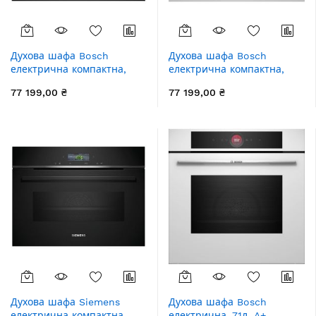
Духова шафа Bosch
Духова шафа Bosch
електрична компактна,
електрична компактна,
45л, A, дисплей, конвекція,
45л, A, дисплей, конвекція,
77 199,00 ₴
77 199,00 ₴
ф-ція мікрохвиль, чорний
ф-ція мікрохвиль, білий
Духова шафа Siemens
Духова шафа Bosch
електрична компактна,
електрична, 71л, A+,