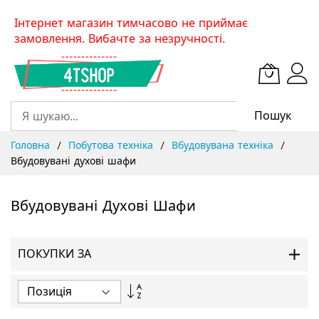
Skip
Інтернет магазин тимчасово не приймає
to
замовлення. Вибачте за незручності.
Content
Пошук
Головна
Побутова техніка
Вбудовувана техніка
Вбудовувані духові шафи
Вбудовувані Духові Шафи
ПОКУПКИ ЗА
Сортувати
у
порядку