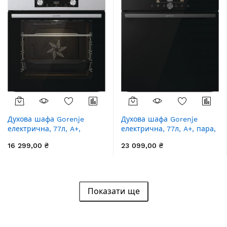
Духова шафа Gorenje
Духова шафа Gorenje
електрична, 77л, A+,
електрична, 77л, A+, пара,
дисплей, нерж
дисплей, IconTouch,
16 299,00 ₴
23 099,00 ₴
чорний
Показати ще