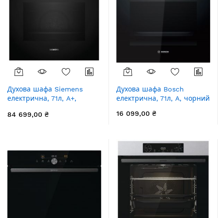
Духова шафа Siemens
Духова шафа Bosch
електрична, 71л, A+,
електрична, 71л, A, чорний
дисплей, конвекція,
16 099,00 ₴
84 699,00 ₴
піроліз, чорний