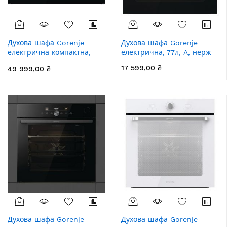
Духова шафа Gorenje
Духова шафа Gorenje
електрична компактна,
електрична, 77л, A, нерж
50л, A+, дисплей, ф-ція
17 599,00 ₴
49 999,00 ₴
мікрохвиль, чорний
Духова шафа Gorenje
Духова шафа Gorenje