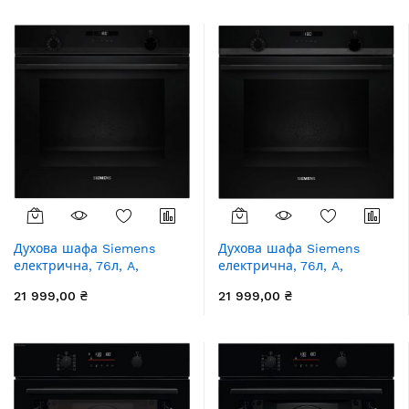
збільшення
Духова шафа Siemens
Духова шафа Siemens
електрична, 76л, A,
електрична, 76л, A,
дисплей, конвекція,
дисплей, конвекція,
21 999,00 ₴
21 999,00 ₴
телескопічні направляючі,
телескопічні направляючі,
чорний
чорний