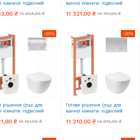
ї кімнати: підвісний
ванної кімнати: підвісний
 Jay Ultra Quiet +
унітаз Swan Ultra Quiet +
43,00 ₴
11 321,00 ₴
13 804,00 ₴
14 151,00 ₴
ект інсталяції Nest 4 в 1
комплект інсталяції Nest 4 в 1
йна клавіша White)
(кругла клавіша Chrome)
-20%
-20%
е рішення Qtap для
Готове рішення Qtap для
ї кімнати: підвісний
ванної кімнати: підвісний
 Jay Ultra Quiet +
унітаз Jay Ultra Quiet +
21,00 ₴
11 210,00 ₴
14 151,00 ₴
14 012,00 ₴
ект інсталяції Nest 4 в 1
комплект інсталяції Nest 4 в 1
ратна клавіша Chrome)
(кругла клавіша Satin)