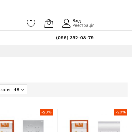
Вхід
Реєстрація
(096) 352-08-79
азати
я
-20%
-20%