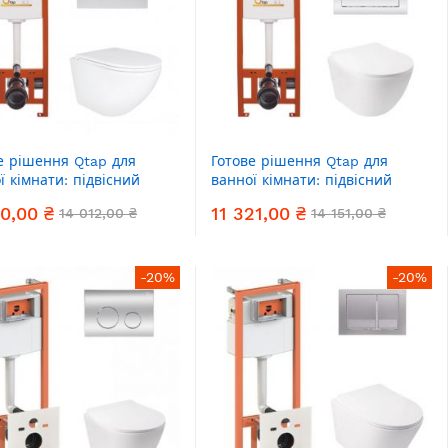
е рішення Qtap для
Готове рішення Qtap для
ї кімнати: підвісний
ванної кімнати: підвісний
з Robin Ultra Quiet +
унітаз Jay Ultra Quiet +
10,00 ₴
11 321,00 ₴
14 012,00 ₴
14 151,00 ₴
ект інсталяції Nest 4 в 1
комплект інсталяції Nest 4 в 1
ла клавіша Satin)
(лінійна клавіша Chrome)
-20%
-20%