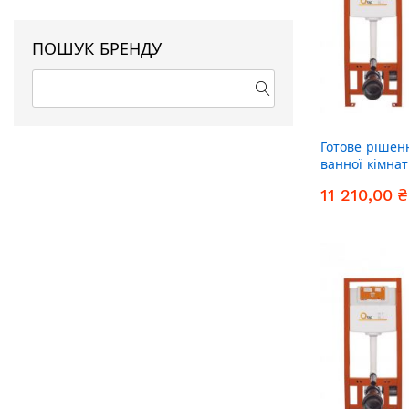
ПОШУК БРЕНДУ
Готове рішен
ванної кімнат
унітаз Tern Ul
11 210,00 ₴
комплект інст
(квадратна кл