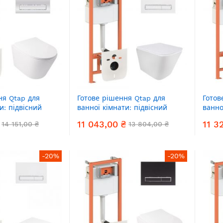
ня Qtap для
Готове рішення Qtap для
Готов
и: підвісний
ванної кімнати: підвісний
ванно
ltra Quiet +
унітаз Tern Ultra Quiet +
уніта
11 043,00 ₴
11 3
14 151,00 ₴
13 804,00 ₴
аляції Nest 4 в 1
комплект інсталяції Nest 4 в 1
компл
віша Chrome)
(лінійна клавіша White)
(круг
-20%
-20%