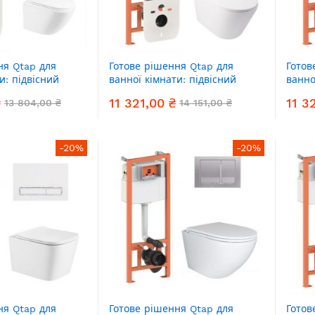
ня Qtap для
Готове рішення Qtap для
Готов
и: підвісний
ванної кімнати: підвісний
ванно
Ultra Quiet +
унітаз Swan Ultra Quiet +
уніта
₴
11 321,00 ₴
11 3
13 804,00 ₴
14 151,00 ₴
аляції Nest 4 в 1
комплект інсталяції Nest 4 в 1
компл
іша White)
(лінійна клавіша Black mat)
(ліні
-20%
-20%
ня Qtap для
Готове рішення Qtap для
Готов