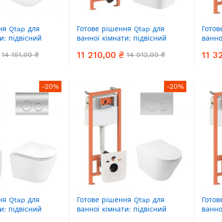
ня Qtap для
Готове рішення Qtap для
Готов
и: підвісний
ванної кімнати: підвісний
ванно
Ultra Quiet +
унітаз Crow Ultra Quiet +
унітаз
11 210,00 ₴
11 3
14 151,00 ₴
14 012,00 ₴
аляції Nest 4 в 1
комплект інсталяції Nest 4 в 1
компл
іша Chrome)
(квадратна клавіша Satin)
(круг
-20%
-20%
ня Qtap для
Готове рішення Qtap для
Готов
и: підвісний
ванної кімнати: підвісний
ванно
o Ultra Quiet +
унітаз Swan Ultra Quiet +
уніта