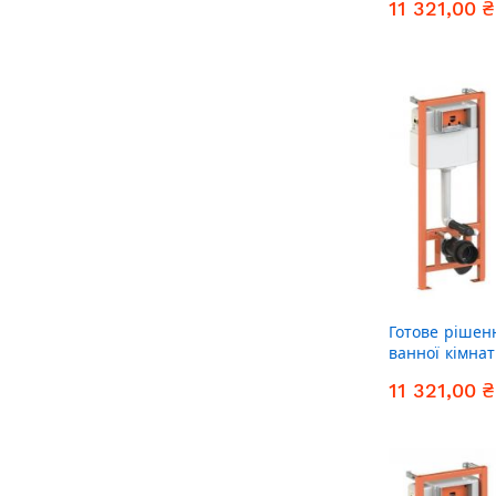
11 321,00 ₴
комплект інст
(кругла клав
Готове рішен
ванної кімнат
унітаз Crow U
11 321,00 ₴
комплект інст
(лінійна клав