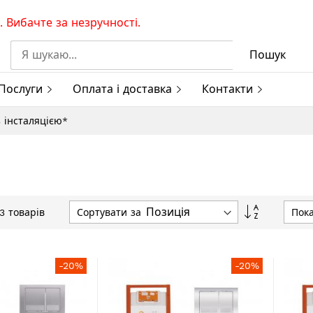
 Вибачте за незручності.
Пошук
Послуги
Оплата і доставка
Контакти
 інсталяцією*
Сортувати
Сортувати за
Пок
3
товарів
у
порядку
збільшенн
-20%
-20%