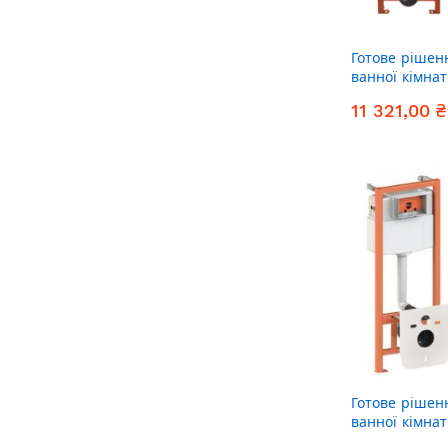
Готове рішен
ванної кімнат
унітаз Robin 
11 321,00 ₴
комплект інст
(кругла клав
Готове рішен
ванної кімнат
унітаз Scorpi