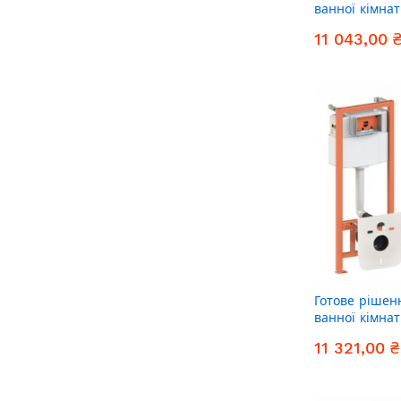
ванної кімнат
унітаз Crow U
11 043,00 
комплект інст
(лінійна клав
Готове рішен
ванної кімнат
унітаз Tern Ul
11 321,00 ₴
комплект інст
(лінійна кла