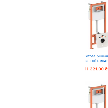
Готове рішен
ванної кімнат
унітаз Robin 
11 321,00 ₴
комплект інст
(квадратна к