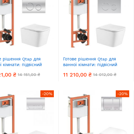
е рішення Qtap для
Готове рішення Qtap для
ї кімнати: підвісний
ванної кімнати: підвісний
з Crow Ultra Quiet +
унітаз Crow Ultra Quiet +
21,00 ₴
11 210,00 ₴
14 151,00 ₴
14 012,00 ₴
ект інсталяції Nest 4 в 1
комплект інсталяції Nest 4 в 1
ла клавіша Chrome)
(кругла клавіша Satin)
-20%
-20%