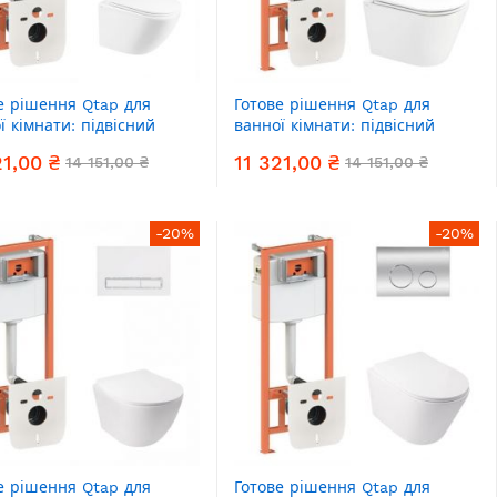
е рішення Qtap для
Готове рішення Qtap для
ї кімнати: підвісний
ванної кімнати: підвісний
з Robin Ultra Quiet +
унітаз Scorpio Ultra Quiet +
21,00 ₴
11 321,00 ₴
14 151,00 ₴
14 151,00 ₴
ект інсталяції Nest 4 в 1
комплект інсталяції Nest 4 в 1
йна клавіша Chrome)
(квадратна клавіша Chrome)
-20%
-20%
е рішення Qtap для
Готове рішення Qtap для