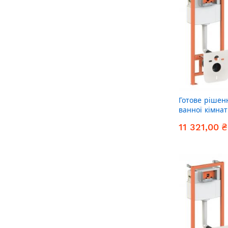
Готове рішен
ванної кімнат
унітаз Swan U
11 321,00 ₴
комплект інст
(лінійна кла