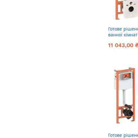
Готове рішен
ванної кімнат
унітаз Robin 
11 043,00 
комплект інст
(лінійна клав
Готове рішен