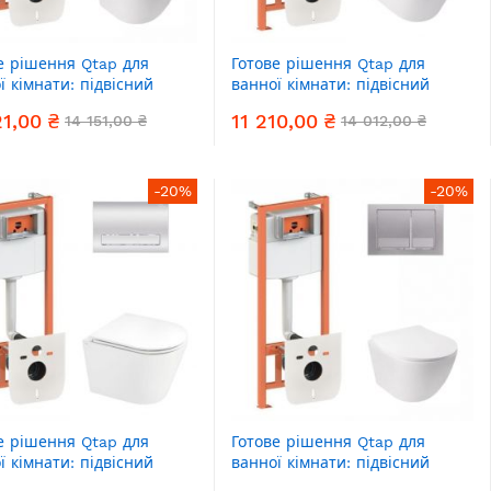
е рішення Qtap для
Готове рішення Qtap для
ї кімнати: підвісний
ванної кімнати: підвісний
 Jay Ultra Quiet +
унітаз Swan Ultra Quiet +
21,00 ₴
11 210,00 ₴
14 151,00 ₴
14 012,00 ₴
ект інсталяції Nest 4 в 1
комплект інсталяції Nest 4 в 1
ла клавіша Chrome)
(квадратна клавіша Satin)
-20%
-20%
е рішення Qtap для
Готове рішення Qtap для
ї кімнати: підвісний
ванної кімнати: підвісний
з Scorpio Ultra Quiet +
унітаз Jay Ultra Quiet +