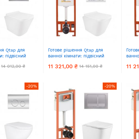
ня Qtap для
Готове рішення Qtap для
Готов
и: підвісний
ванної кімнати: підвісний
ванно
tra Quiet +
унітаз Tern Ultra Quiet +
уніта
11 321,00 ₴
11 2
14 012,00 ₴
14 151,00 ₴
аляції Nest 4 в 1
комплект інсталяції Nest 4 в 1
компл
авіша Satin)
(квадратна клавіша Chrome)
(круг
-20%
-20%