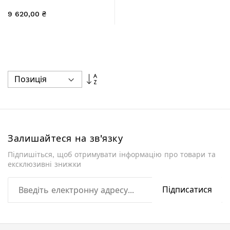
BLM201.C8 100х200 см,
9 620,00 ₴
скло Clear 8 мм, покриття
CalcLess
Сортувати
у
порядку
збільшення
Залишайтеся на зв'язку
Підпишіться, щоб отримувати інформацію про товари та
ексклюзивні знижки
Підписатися