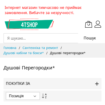
Skip
Інтернет магазин тимчасово не приймає
to
замовлення. Вибачте за незручності.
Content
Пошук
Головна
Сантехніка та ремонт
Душові кабіни та бокси*
Душові перегородки*
Душові Перегородки*
ПОКУПКИ ЗА
Сортувати
у
порядку