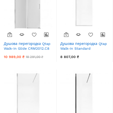
Душова перегородка Qtap
Душова перегородка Qtap
Walk-In Glide CRM2012.C8
Walk-In Standard
120х190 см, скло Clear 8
CRM209.C8 90х200 см,
10 989,00 ₴
8 807,00 ₴
18 291,00 ₴
мм, покриття CalcLess
скло Clear 8 мм, покриття
CalcLess