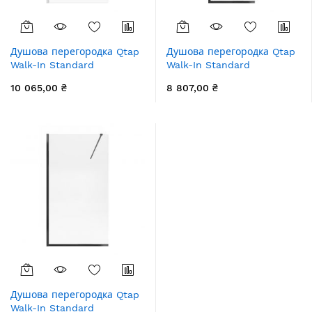
Душова перегородка Qtap
Душова перегородка Qtap
Walk-In Standard
Walk-In Standard
CRM2011.C8 110х200 см,
BLM209.C8 90х200 см,
10 065,00 ₴
8 807,00 ₴
скло Clear 8 мм, покриття
скло Clear 8 мм, покриття
CalcLess
CalcLess
Душова перегородка Qtap
Walk-In Standard