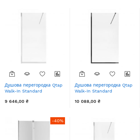
збільшення
Душова перегородка Qtap
Душова перегородка Qtap
Walk-In Standard
Walk-In Standard
CRM201.C8 100х200 см,
BLM2011.C8 100х200 см,
9 646,00 ₴
10 088,00 ₴
скло Clear 8 мм, покриття
скло Clear 8 мм, покриття
CalcLess
CalcLess
-40%