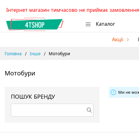
Skip
Інтернет магазин тимчасово не приймає замовлення.
to
Content
Каталог
Акції
Головна
Інше
Мотобури
Мотобури
Ми не мож
ПОШУК БРЕНДУ