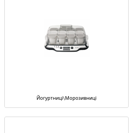
Йогуртниці\Морозивниці