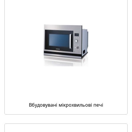
Вбудовувані мікрохвильові печі