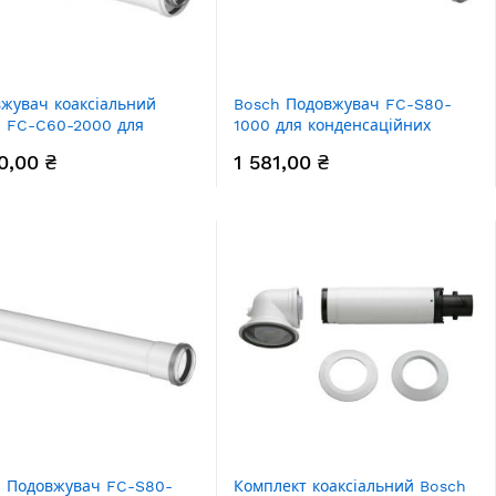
жувач коаксіальний
Bosch Подовжувач FC-S80-
 FC-C60-2000 для
1000 для конденсаційних
нсаційних котлів,
котлів, довжина 1000 мм,
0,00 ₴
1 581,00 ₴
на 2000 мм, діаметр
діаметр 80 мм
0 мм
h Подовжувач FC-S80-
Комплект коаксіальний Bosch