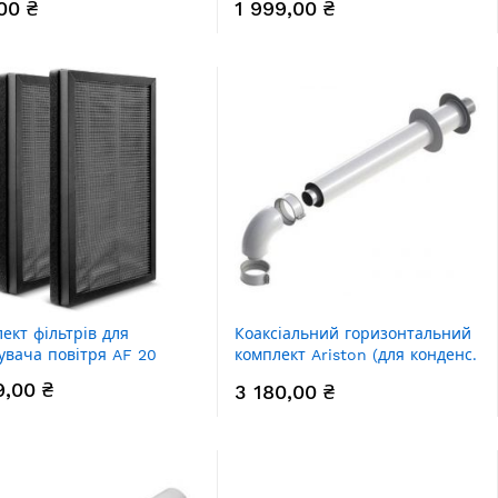
00 ₴
1 999,00 ₴
ект фільтрів для
Коаксіальний горизонтальний
вача повітря AF 20
комплект Ariston (для конденс.
котлів): коліно 90° +
9,00 ₴
3 180,00 ₴
подовжувач 1000 мм, діаметр
60/100 мм