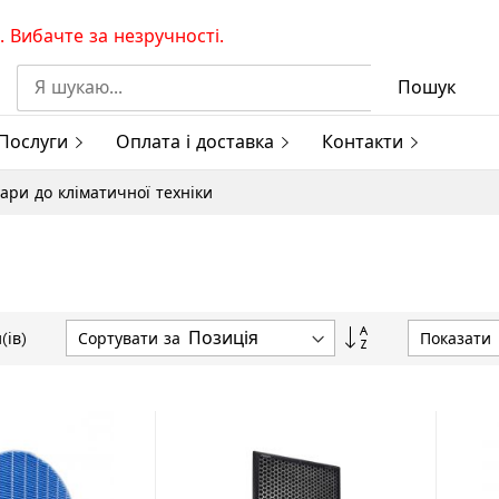
 Вибачте за незручності.
Пошук
Послуги
Оплата і доставка
Контакти
ари до кліматичної техніки
Сортувати
Сортувати за
Показати
(ів)
у
порядку
збільшення