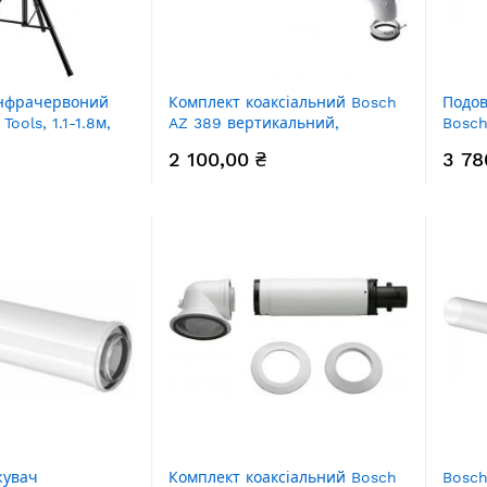
інфрачервоний
Комплект коаксіальний Bosch
Подов
Tools, 1.1-1.8м,
AZ 389 вертикальний,
Bosch
0-030, 90-031,
довжина 810 мм, діаметр
конде
2 100,00 ₴
3 78
60/100 мм
довжи
60/10
жувач
Комплект коаксіальний Bosch
Bosc