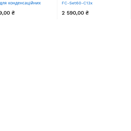
для конденсаційних
FC-Set60-C13x
в
горизонтальний для
9,00 ₴
2 590,00 ₴
конденсаційних котлів,
довжина 1200 мм, діаметр
60/100 мм