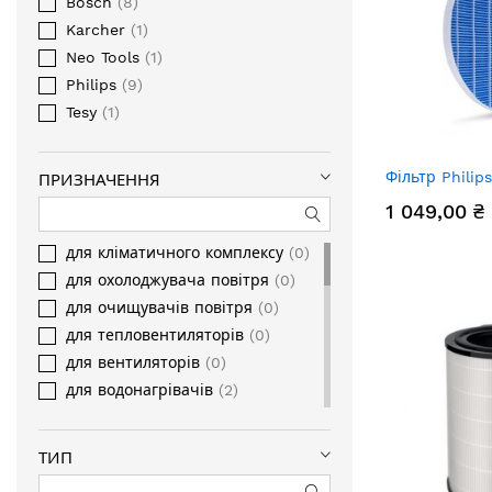
Bosch
8
Karcher
1
Neo Tools
1
Philips
9
Tesy
1
Фільтр Philip
ПРИЗНАЧЕННЯ
1 049,00 ₴
для кліматичного комплексу
0
для охолоджувача повітря
0
для очищувачів повітря
0
для тепловентиляторів
0
для вентиляторів
0
для водонагрівачів
2
для встановлення мобільного
кондиціонера
0
ТИП
для димоходів
0