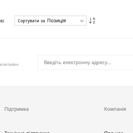
Сортувати
Сортувати за
в)
у
порядку
збільшення
склюзивні
Підтримка
Компанія