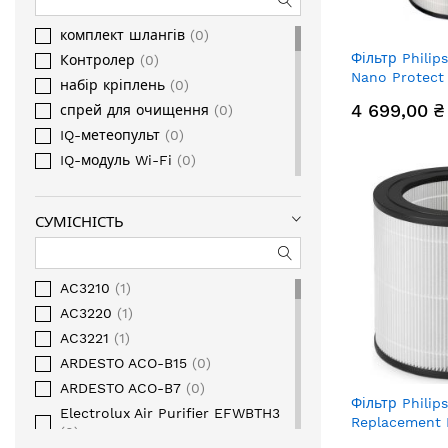
для зволожувачів і очищувачів
3
комплект шлангів
0
для зволожувача
3
Фільтр Philip
Контролер
0
для керамічних панелей
1
Nano Protect
набір кріплень
0
для конвекційних котлів
0
повітря
4 699,00 ₴
спрей для очищення
0
для конденсаційних котлів
2
IQ-метеопульт
0
для кондиціонерів
0
IQ-модуль Wi-Fi
0
для котлів
9
абсорбер накипу
0
для обігрівачів
1
адаптер
0
для очищувача
1
СУМІСНІСТЬ
ділянка труби
0
для пилососа
0
дротовий кімнатний регулятор
для повітроочисника
9
0
AC3210
1
для роздільних димоходів
0
кабель
0
AC3220
1
для роздільного димовидалення
Картридж
0
AC3221
1
0
коаксіальне відведення
6
ARDESTO ACO-B15
0
коаксіальний відвід
0
ARDESTO ACO-B7
0
Фільтр Philip
комплект
3
Electrolux Air Purifier EFWBTH3
Replacement 
комплект фільтрів та солі
0
0
NanoProtect,