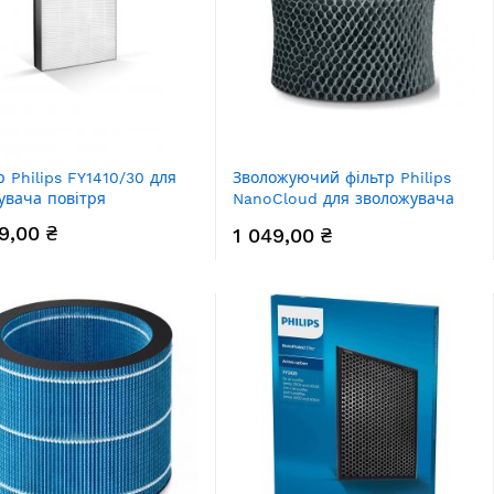
р Philips FY1410/30 для
Зволожуючий фільтр Philips
вача повітря
NanoCloud для зволожувача
повітря
9,00 ₴
1 049,00 ₴