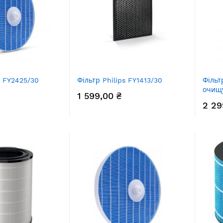
s FY2425/30
Фільтр Philips FY1413/30
Фільт
очищу
1 599,00 ₴
2 29