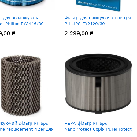
р для зволожувача
Фільтр для очищувача повітря
ря Philips FY3446/30
PHILIPS FY2420/30
9,00 ₴
2 299,00 ₴
жуючий фільтр Philips
HEPA-фільтр Philips
ne replacement filter для
NanoProtect Серія PureProtect
жувача повітря
Water 3400 FY3400/30