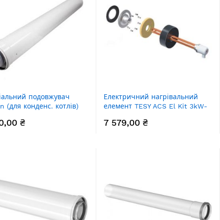
іальний подовжувач
Електричний нагрівальний
on (для конденс. котлів)
елемент TESY ACS El Kit 3kW-
на 1000 мм, діаметр
PLUG AND PLAY V1404 3кВт
0,00 ₴
7 579,00 ₴
5 мм
6/4" термостат фланец