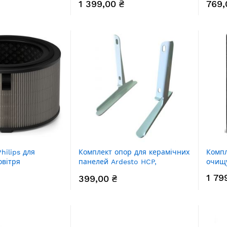
1 399,00 ₴
769,
hilips для
Комплект опор для керамічних
Компл
вітря
панелей Ardesto HCP,
очищу
3200
Teploceramic TCM/TCH,
1 79
399,00 ₴
SUNWAY
SW/SWRE/SWH/SWHRE, без
коліщаток