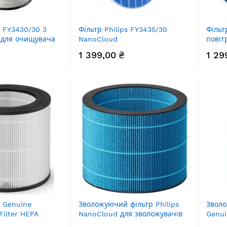
s FY3430/30 3
Фільтр Philips FY3435/30
Фільт
 для очищувача
NanoCloud
повіт
1 399,00 ₴
1 29
s Genuine
Зволожуючий фільтр Philips
Зволо
Filter HEPA
NanoCloud для зволожувачів
Genui
 для очищувача
та очисників повітря
зволо