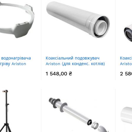
я водонагрівача
Коаксіальний подовжувач
Коакс
ріву Ariston
Ariston (для конденс. котлів)
Arist
довжина 500 мм, діаметр
довжи
1 548,00 ₴
2 58
80/125 мм
80/12