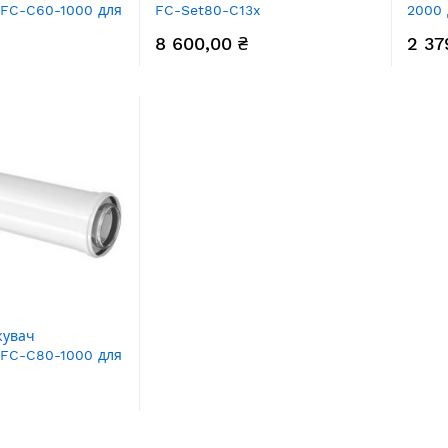
 FC-C60-1000 для
FC-Set80-C13x
2000 
х котлів,
горизонтальний для
котлі
8 600,00 ₴
2 37
 мм, діаметр
конденсаційних котлів,
довжина 335-530 мм, діаметр
80/125 мм
жувач
 FC-C80-1000 для
их котлів