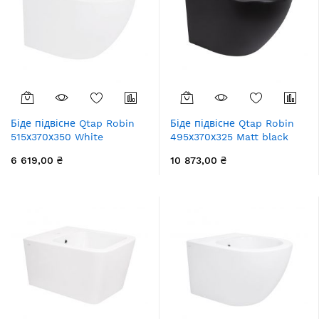
Біде підвісне Qtap Robin
Біде підвісне Qtap Robin
515х370х350 White
495х370х325 Matt black
QT13551381GW
QT1355046FMB
6 619,00 ₴
10 873,00 ₴