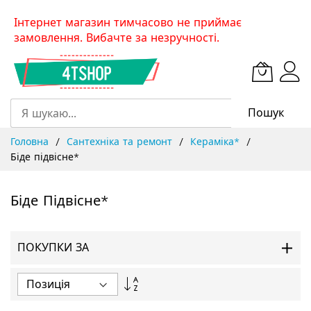
Skip
Інтернет магазин тимчасово не приймає
to
замовлення. Вибачте за незручності.
Content
Пошук
Головна
Сантехніка та ремонт
Кераміка*
Біде підвісне*
Біде Підвісне*
ПОКУПКИ ЗА
Сортувати
у
порядку