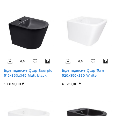
збільшення
Біде підвісне Qtap Scorpio
Біде підвісне Qtap Tern
515x360x345 Matt black
520x350x330 White
QT1455053FMB
QT17551303GW
10 873,00 ₴
6 619,00 ₴