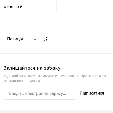
QT16555378W
6 619,00 ₴
Сортувати
у
порядку
збільшення
Залишайтеся на зв'язку
Підпишіться, щоб отримувати інформацію про товари та
ексклюзивні знижки
Підписатися