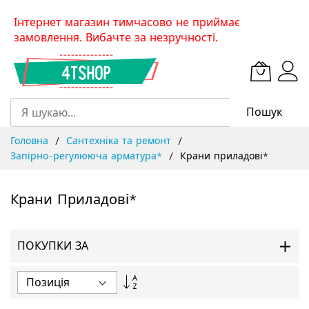
Skip
Інтернет магазин тимчасово не приймає
to
замовлення. Вибачте за незручності.
Content
Пошук
Головна
Сантехніка та ремонт
Запірно-регулююча арматура*
Крани приладові*
Крани Приладові*
ПОКУПКИ ЗА
Сортувати
у
порядку