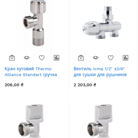
Кран кутовий Thermo
Вентиль Icma 1/2" х3/4"
Alliance Standart (ручка
для сушки для рушників
шестигранник) з
№968
206,00 ₴
2 203,00 ₴
вент.буксою 1/2"З х 1/2"З
SF3441515