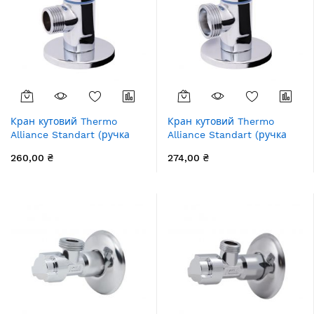
Кран кутовий Thermo
Кран кутовий Thermo
Alliance Standart (ручка
Alliance Standart (ручка
кругла) з керам.буксою
кругла) з керам.буксою
260,00 ₴
274,00 ₴
1/2"З х 1/2"З SF342W1515
1/2"З х 3/4"З SF342W1520