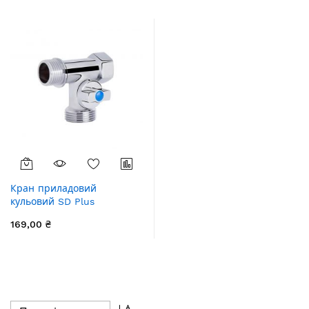
Кран приладовий
кульовий SD Plus
1/2"х3/4"х1/2" ЗЗВ
169,00 ₴
SD186W152015
Сортувати