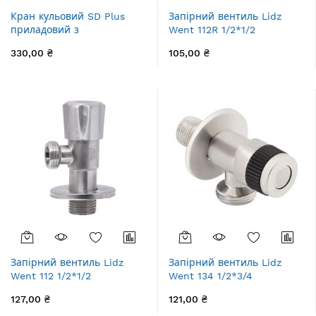
Кран кульовий SD Plus
Запірний вентиль Lidz
приладовий з
Went 112R 1/2*1/2
подовжувачем 3/4"ННВ
LDWEN112RNKS34929
330,00 ₴
105,00 ₴
SD183W20
Nickel
Запірний вентиль Lidz
Запірний вентиль Lidz
Went 112 1/2*1/2
Went 134 1/2*3/4
LDWEN112NKS34930 Nickel
LDWEN134NKS34931 Nickel
127,00 ₴
121,00 ₴