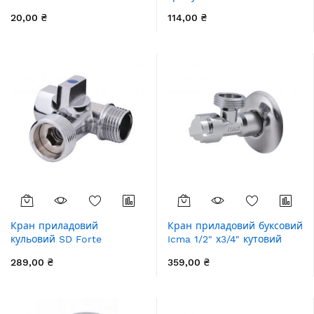
20,00 ₴
114,00 ₴
Кран приладовий
Кран приладовий буксовий
кульовий SD Forte
Icma 1/2" х3/4" кутовий
1/2"х3/4"х1/2"
№519
289,00 ₴
359,00 ₴
SF186W152015