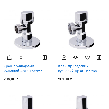
збільшення
Кран приладовий
Кран приладовий
кульовий Арко Thermo
кульовий Арко Thermo
Alliance Standart 1/2"З х
Alliance Standart 1/2"З х
208,00 ₴
201,00 ₴
1/2"З SF340W1515
3/4"З SF340W1520