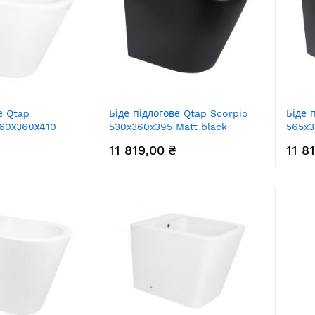
е Qtap
Біде підлогове Qtap Scorpio
Біде 
60х360х410
530x360x395 Matt black
565x3
43378W
QT14441003CMB
QT13
11 819,00 ₴
11 8