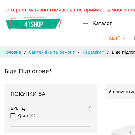
Skip
Інтернет магазин тимчасово не приймає замовлення.
to
Content
Каталог
Акції
Головна
Сантехніка та ремонт
Кераміка*
Біде підло
Біде Підлогове*
6
елементи(
ПОКУПКИ ЗА
БРЕНД
Qtap
6