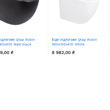
підлогове Qtap Robin
Біде підлогове Qtap Robin
60x405 Matt black
560x355x410 White
442141CMB
QT13441381W
19,00 ₴
8 982,00 ₴