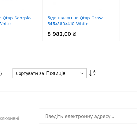
е Qtap Scorpio
Біде підлогове Qtap Crow
White
545х360х410 White
QT05443370W
8 982,00 ₴
Сортувати
Сортувати за
)
у
порядку
збільшення
склюзивні