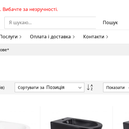
 Вибачте за незручності.
Пошук
Послуги
Оплата і доставка
Контакти
гове*
Сортувати
Сортувати за
Показати
ів)
у
порядку
збільшення