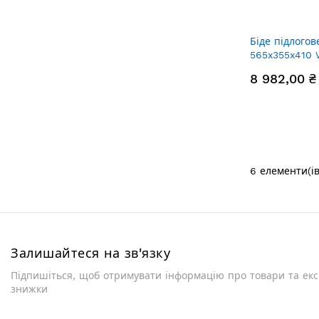
Біде підлогов
565x355x410 
QT14441380W
8 982,00 ₴
6
елементи(ів
Залишайтеся на зв'язку
Підпишіться, щоб отримувати інформацію про товари та ек
знижки