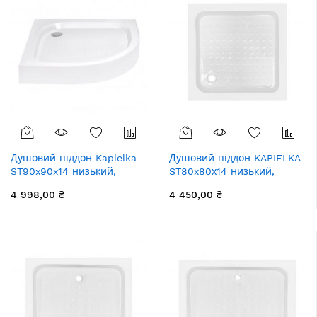
Душовий піддон Kapielka
Душовий піддон KAPIELKA
ST90x90x14 низький,
ST80x80х14 низький,
напівкруглий, діаметр
квадратний, діаметр зливу
4 998,00 ₴
4 450,00 ₴
зливу 52 мм Lidz
52 мм Lidz