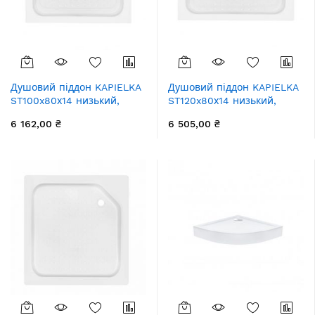
Душовий піддон KAPIELKA
Душовий піддон KAPIELKA
ST100x80х14 низький,
ST120x80х14 низький,
прямокутний, діаметр
прямокутний, діаметр
6 162,00 ₴
6 505,00 ₴
зливу 52 мм Lidz
зливу 52 мм Lidz