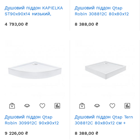
Душовий піддон KAPIELKA
Душовий піддон Qtap
ST90x90х14 низький,
Robin 308812C 80x80x12
квадратний, діаметр зливу
см + сифон
4 793,00 ₴
8 388,00 ₴
52 мм Lidz
Душовий піддон Qtap
Душовий піддон Qtap Tern
Robin 309912C 90x90x12
308812C 80x80x12 см +
см + сифон
сифон
9 226,00 ₴
8 388,00 ₴