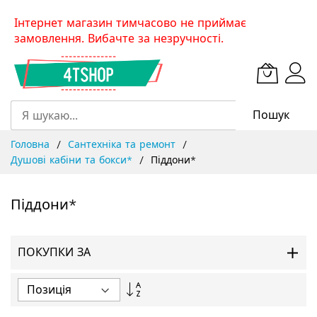
Skip
Інтернет магазин тимчасово не приймає
to
замовлення. Вибачте за незручності.
Content
Пошук
Головна
Сантехніка та ремонт
Душові кабіни та бокси*
Піддони*
Піддони*
ПОКУПКИ ЗА
Сортувати
у
порядку