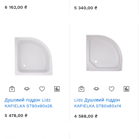
панеллю
6 162,00 ₴
5 340,00 ₴
Душовий піддон Lidz
Lidz Душовий піддон
KAPIELKA ST90x90x26
KAPIELKA ST80x80x14
низький, напівкруглий,
5 478,00 ₴
4 588,00 ₴
діаметр зливу 52 мм