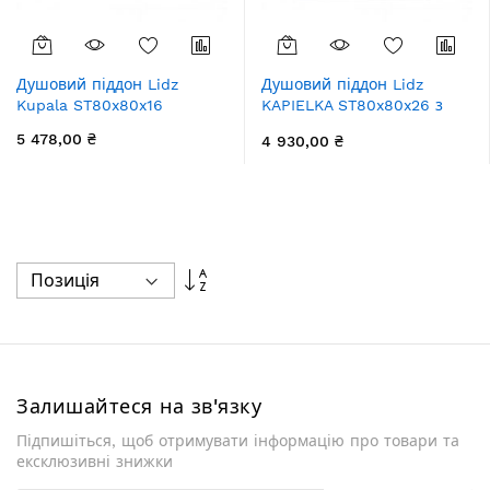
Душовий піддон Lidz
Душовий піддон Lidz
Kupala ST80x80x16
KAPIELKA ST80x80x26 з
панеллю
5 478,00 ₴
4 930,00 ₴
Сортувати
у
порядку
збільшення
Залишайтеся на зв'язку
Підпишіться, щоб отримувати інформацію про товари та
ексклюзивні знижки