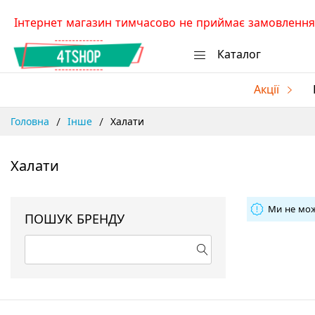
Skip
Інтернет магазин тимчасово не приймає замовлення.
to
Content
Каталог
Акції
Головна
Інше
Халати
Халати
Ми не мож
ПОШУК БРЕНДУ