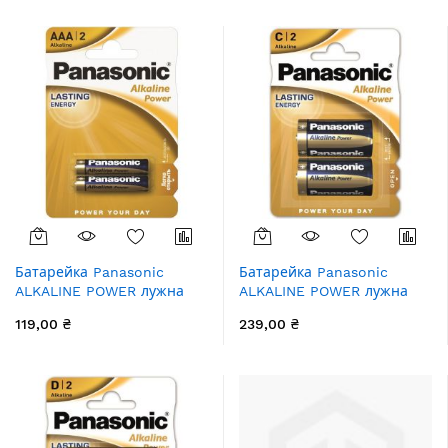
збільшення
Батарейка Panasonic
Батарейка Panasonic
ALKALINE POWER лужна
ALKALINE POWER лужна
AAA блістер, 2 шт.
C(LR14) блістер, 2 шт.
119,00 ₴
239,00 ₴