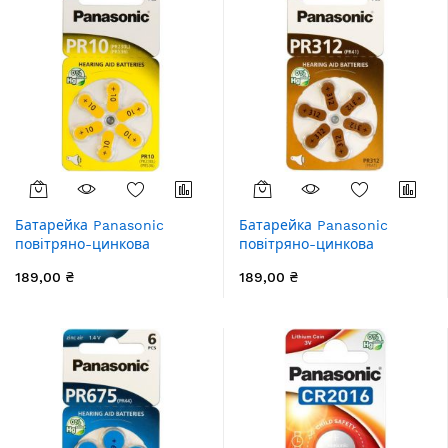
Батарейка Panasonic
Батарейка Panasonic
повітряно-цинкова
повітряно-цинкова
PR230(10A, AC230E/EZ,
PR312(312A, AC312E/EZ,
189,00 ₴
189,00 ₴
ZA10, PR10, DA10) блістер,
PR312H, PR41, ZA312,
6 шт.
DA312) блістер, 6 шт.