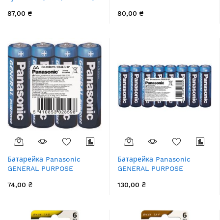
блістер, 1 шт.
вугільно-цинкова C(R14)
87,00 ₴
80,00 ₴
плівка, 2 шт.
Батарейка Panasonic
Батарейка Panasonic
GENERAL PURPOSE
GENERAL PURPOSE
вугільно-цинкова AA(R6)
вугільно-цинкова AA(R6)
74,00 ₴
130,00 ₴
плівка, 4 шт.
плівка, 8 шт.