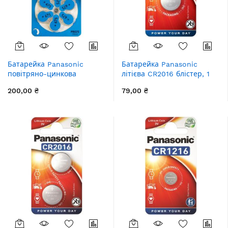
Батарейка Panasonic
Батарейка Panasonic
повітряно-цинкова
літієва CR2016 блістер, 1
PR675H(675A, AC675E/EZ,
шт.
200,00 ₴
79,00 ₴
ZA675, DA675), блістер, 6
шт