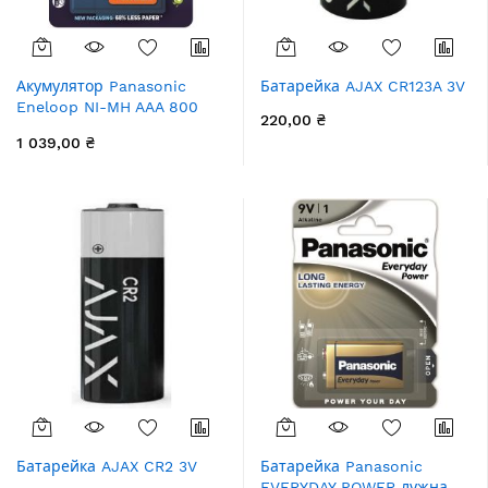
Акумулятор Panasonic
Батарейка AJAX CR123A 3V
Eneloop NI-MH AAA 800
220,00 ₴
мАг, 4 шт, з кейсом для
1 039,00 ₴
зберігання
Батарейка AJAX CR2 3V
Батарейка Panasonic
EVERYDAY POWER лужна