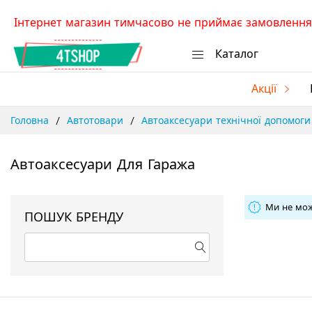
Skip
Інтернет магазин тимчасово не приймає замовлення.
to
Content
Каталог
Акції
Головна
Автотовари
Автоаксесуари технічної допомог
Автоаксесуари Для Гаража
Ми не мож
ПОШУК БРЕНДУ