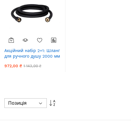
Акційний набір 2+1: Шланг
для ручного душу 2000 мм
Qtap Hadice QT054BL43075
972,00 ₴
1 143,00 ₴
Black Matt
Сортувати
у
порядку
збільшення