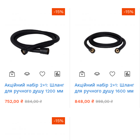
збільшення
-15%
-15%
Акційний набір 2+1: Шланг
Акційний набір 2+1: Шланг
для ручного душу 1200 мм
для ручного душу 1600 мм
Qtap Hadice QT054BL43073
Qtap Hadice QT054BL43074
752,00 ₴
848,00 ₴
884,00 ₴
998,00 ₴
Black Matt
Black Matt
-15%