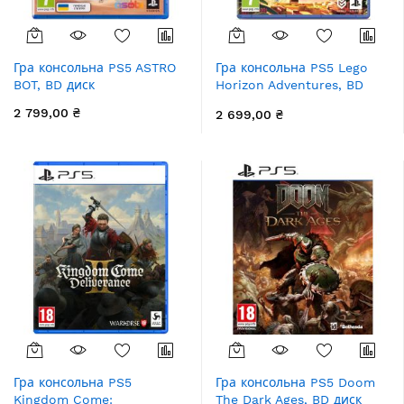
Гра консольна PS5 ASTRO
Гра консольна PS5 Lego
BOT, BD диск
Horizon Adventures, BD
диск
2 799,00 ₴
2 699,00 ₴
Гра консольна PS5
Гра консольна PS5 Doom
Kingdom Come:
The Dark Ages, BD диск