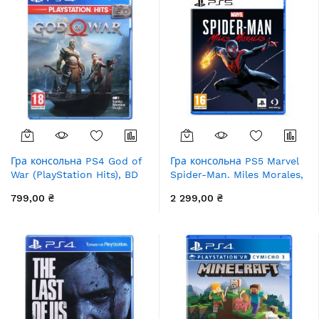
Гра консольна PS4 God of
Гра консольна PS5 Marvel
War (PlayStation Hits), BD
Spider-Man. Miles Morales,
диск
BD диск
799,00 ₴
2 299,00 ₴