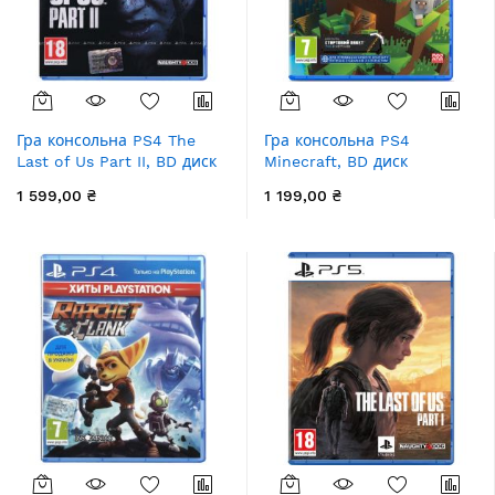
Гра консольна PS4 The
Гра консольна PS4
Last of Us Part II, BD диск
Minecraft, BD диск
1 599,00 ₴
1 199,00 ₴