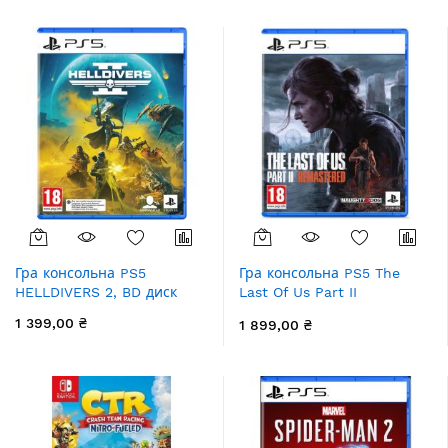
Гра консольна PS5
Гра консольна PS5 The
HELLDIVERS 2, BD диск
Last Of Us Part II
Remastered , BD диск
1 399,00 ₴
1 899,00 ₴