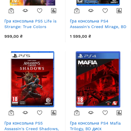
Гра консольна PS5 Life is
Гра консольна PS4
Strange: True Colors
Assassin's Creed Mirage, BD
Standard Edition, BD диск
диск
999,00 ₴
1 599,00 ₴
Гра консольна PS5
Гра консольна PS4 Mafia
Assassin's Creed Shadows,
Trilogy, BD диск