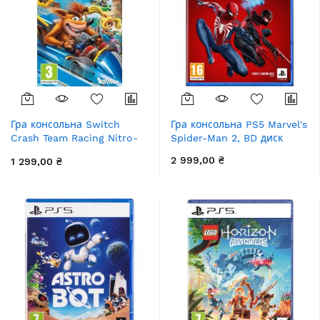
Гра консольна Switch
Гра консольна PS5 Marvel's
Crash Team Racing Nitro-
Spider-Man 2, BD диск
Fueled, картридж
2 999,00 ₴
1 299,00 ₴