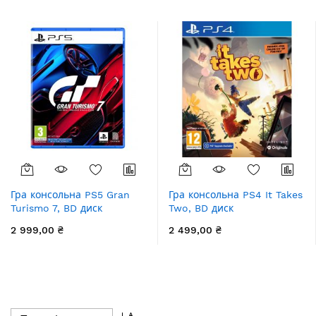
Гра консольна PS5 Gran
Гра консольна PS4 It Takes
Turismo 7, BD диск
Two, BD диск
2 999,00 ₴
2 499,00 ₴
Сортувати