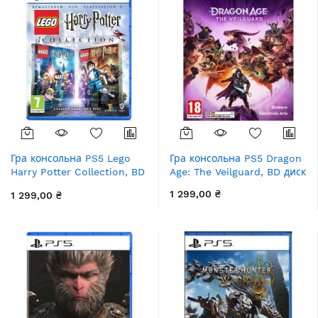
Гра консольна PS5 Lego
Гра консольна PS5 Dragon
Harry Potter Collection, BD
Age: The Veilguard, BD диск
диск
1 299,00 ₴
1 299,00 ₴