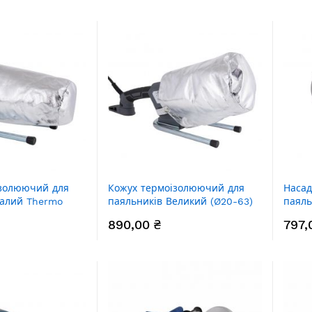
ізолюючий для
Кожух термоізолюючий для
Насад
Малий Thermo
паяльників Великий (Ø20-63)
паяль
Thermo Alliance
Allia
890,00 ₴
797,