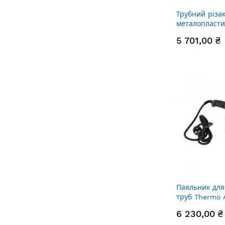
Трубний різа
металопласти
Ocean 75-110
5 701,00 ₴
Паяльник для
труб Thermo A
Ø20-32 (авто
6 230,00 ₴