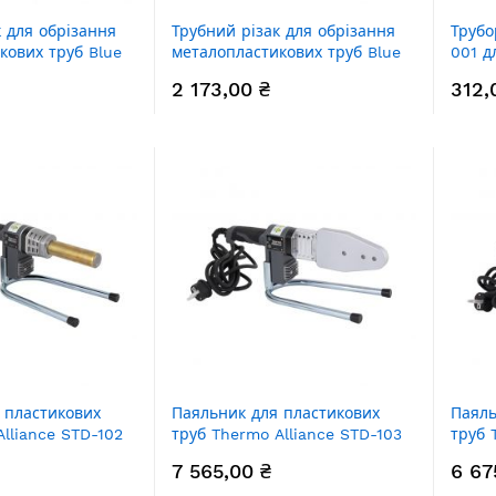
к для обрізання
Трубний різак для обрізання
Трубо
кових труб Blue
металопластикових труб Blue
001 д
Ocean 12-63
25
2 173,00 ₴
312,
 пластикових
Паяльник для пластикових
Паяль
lliance STD-102
труб Thermo Alliance STD-103
труб 
матичний 700W)
Ø20-63 (автоматичний 800W)
Ø20-3
7 565,00 ₴
6 67
діспл