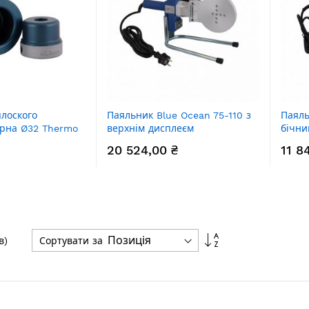
плоского
Паяльник Blue Ocean 75-110 з
Паяль
арна Ø32 Thermo
верхнім дисплеєм
бічни
203 Blue
20 524,00 ₴
11 8
Сортувати
Сортувати за
в)
у
порядку
збільшення