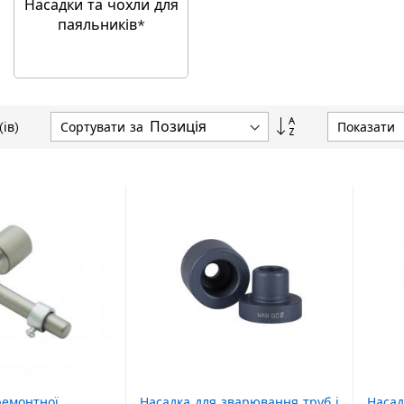
Насадки та чохли для
паяльників*
Сортувати
Сортувати за
Показати
ів)
у
порядку
збільшення
ремонтної
Насадка для зварювання труб і
Насад