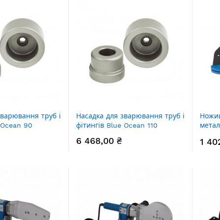
зварювання труб і
Насадка для зварювання труб і
Ножиц
 Ocean 90
фітингів Blue Ocean 110
метал
Ocean
6 468,00 ₴
1 40