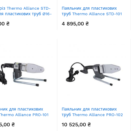
різ Thermo Alliance STD-
Паяльник для пластикових
ля пластикових труб Ø16-
труб Thermo Alliance STD-101
Ø20-32 (автоматичний 600W)
00 ₴
4 895,00 ₴
ник для пластикових
Паяльник для пластикових
Thermo Alliance PRO-101
труб Thermo Alliance PRO-102
2 (автоматичний з
Ø20-63 (автоматичний з
5,00 ₴
10 525,00 ₴
еєм, 600W)
дісплеєм, 800W)