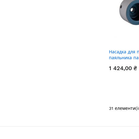
Насадка для 
паяльника п
Alliance PRO-
1 424,00 ₴
31
елементи(і