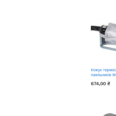
Кожух термо
паяльників 
Alliance
674,00 ₴