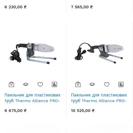
102 Ø20-32 (автоматичний
103 Ø20-63 (автоматичний
6 230,00 ₴
7 565,00 ₴
700W)
800W)
Паяльник для пластикових
Паяльник для пластикових
труб Thermo Alliance PRO-
труб Thermo Alliance PRO-
101 Ø20-32 (автоматичний
102 Ø20-63 (автоматичний
6 675,00 ₴
10 525,00 ₴
з дісплеєм, 600W)
з дісплеєм, 800W)