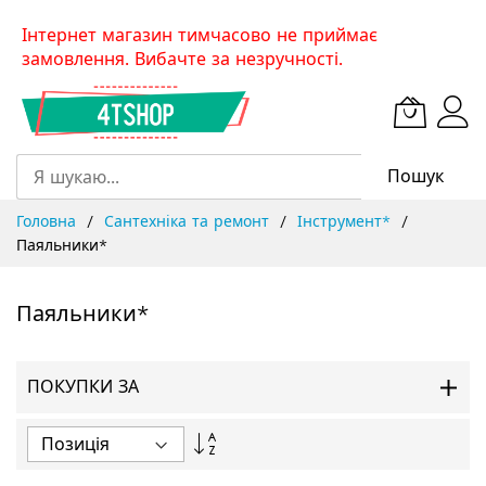
Skip
Інтернет магазин тимчасово не приймає
to
замовлення. Вибачте за незручності.
Content
Пошук
Головна
Сантехніка та ремонт
Інструмент*
Паяльники*
Паяльники*
ПОКУПКИ ЗА
Сортувати
у
порядку