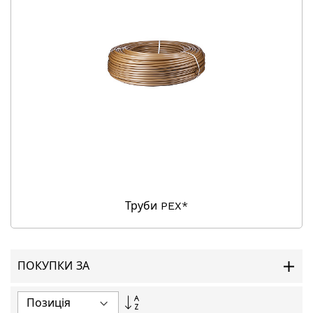
Труби PEX*
ПОКУПКИ ЗА
Сортувати
у