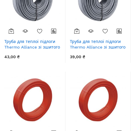
Труба для теплої підлоги
Труба для теплої підлоги
Thermo Alliance зі зшитого
Thermo Alliance зі зшитого
поліетилену PEX-a EVOH
поліетилену PEX-a EVOH
43,00 ₴
39,00 ₴
16x2.0 мм (240 м)
16x2.0 мм (600 м)
TAS00316240
TAS00316600