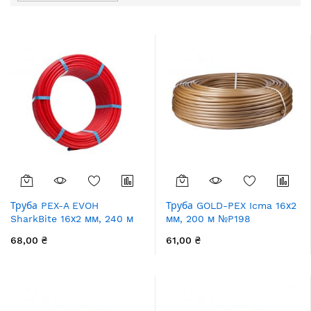
порядку
збільшення
Труба PEX-A EVOH
Труба GOLD-PEX Icma 16х2
SharkBite 16х2 мм, 240 м
мм, 200 м №P198
68,00 ₴
61,00 ₴