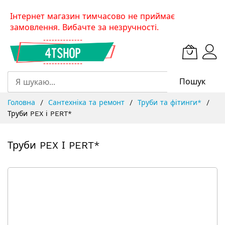
Skip
Інтернет магазин тимчасово не приймає
to
замовлення. Вибачте за незручності.
Content
Пошук
Головна
Сантехніка та ремонт
Труби та фітинги*
Труби PEX і PERT*
Труби PEX І PERT*