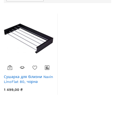
у
порядку
збільшення
Сушарка для білизни Navin
LinoFlat 80, чорна
1 499,00 ₴