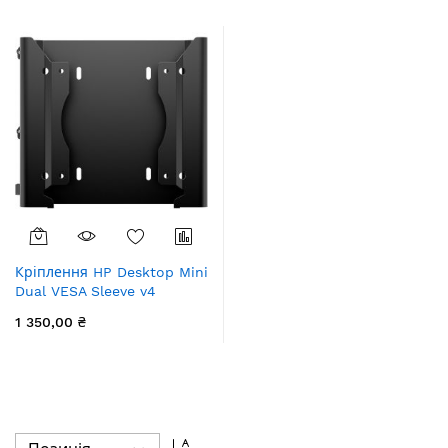
збільшення
Кріплення HP Desktop Mini
Dual VESA Sleeve v4
1 350,00 ₴
Сортувати