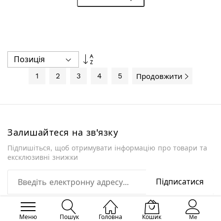
Сортувати
у
порядку
1
2
3
4
5
Продовжити
збільшення
Залишайтеся на зв'язку
Підпишіться, щоб отримувати інформацію про товари та
ексклюзивні знижки
Підписатися
Меню
Пошук
Головна
Кошик
Me