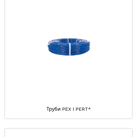
Труби PEX і PERT*