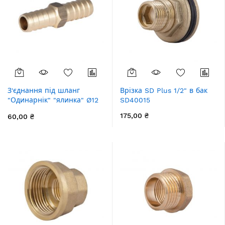
З'єднання під шланг
Врізка SD Plus 1/2" в бак
"Одинарнік" "ялинка" Ø12
SD40015
латунний (жовт) SD42412
175,00 ₴
60,00 ₴
SD Plus