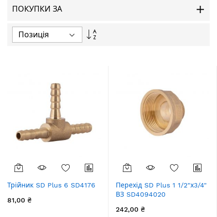
ПОКУПКИ ЗА
Сортувати
у
порядку
збільшення
Трійник SD Plus 6 SD4176
Перехід SD Plus 1 1/2"х3/4"
ВЗ SD4094020
81,00 ₴
242,00 ₴