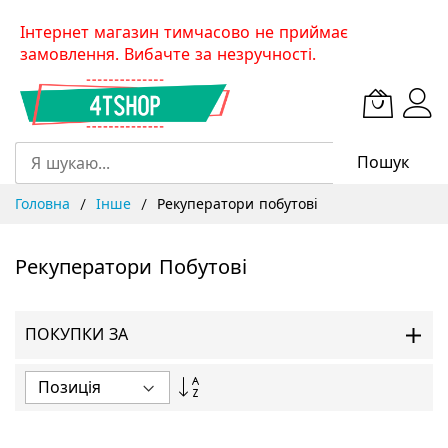
Skip
Інтернет магазин тимчасово не приймає
to
замовлення. Вибачте за незручності.
Content
Пошук
Головна
Інше
Рекуператори побутові
Рекуператори Побутові
ПОКУПКИ ЗА
Сортувати
у
порядку
збільшення