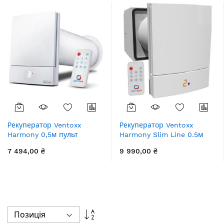
Рекуператор Ventoxx
Рекуператор Ventoxx
Harmony 0,5м пульт
Harmony Slim Line 0.5м
дистанційного керування
пульт дистанційного
7 494,00 ₴
9 990,00 ₴
LED-індикація пластикова
керування LED-індикація
решітка
компенсаційний короб
Сортувати
у