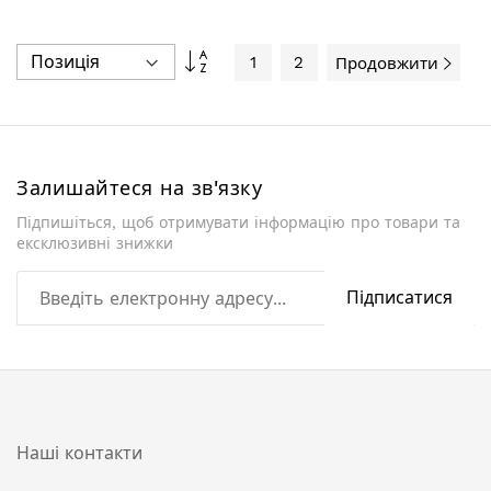
Сортувати
1
2
Продовжити
у
порядку
збільшення
Залишайтеся на зв'язку
Підпишіться, щоб отримувати інформацію про товари та
ексклюзивні знижки
Підписатися
Наші контакти