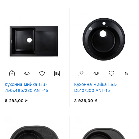
збільшення
Кухонна мийка Lidz
Кухонна мийка Lidz
790x495/230 ANT-15
D510/200 ANT-15
(LIDZANT15790495200)
(LIDZANT15D510200)
6 293,00 ₴
3 936,00 ₴