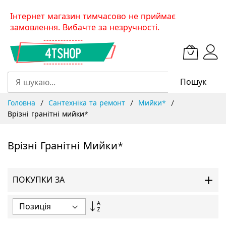
Skip
Інтернет магазин тимчасово не приймає
to
замовлення. Вибачте за незручності.
Content
Пошук
Головна
Сантехніка та ремонт
Мийки*
Врізні гранітні мийки*
Врізні Гранітні Мийки*
ПОКУПКИ ЗА
Сортувати
у
порядку