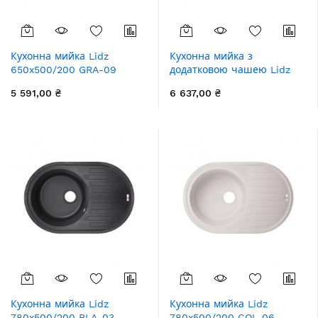
Кухонна мийка Lidz
Кухонна мийка з
650x500/200 GRA-09
додатковою чашею Lidz
(LIDZGRA09650500200)
780x495/200 BLA-03
5 591,00 ₴
6 637,00 ₴
(LIDZBLA03780495200)
Кухонна мийка Lidz
Кухонна мийка Lidz
780x500/200 BLA-03
780x500/200 COL-06