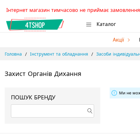
Skip
Інтернет магазин тимчасово не приймає замовлення.
to
Content
Каталог
Акції
Головна
Інструмент та обладнання
Засоби індивідуаль
Захист Органів Дихання
Ми не мож
ПОШУК БРЕНДУ