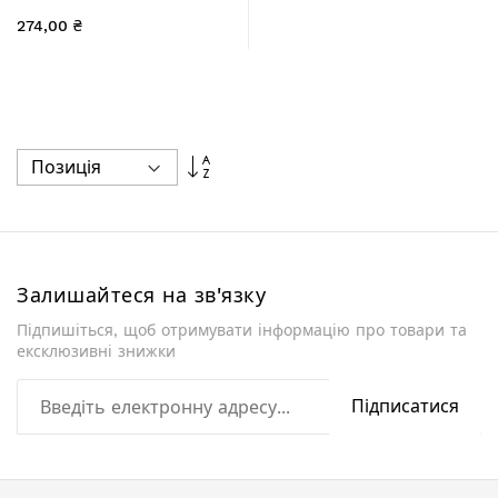
нікель, косий TAS125G20
274,00 ₴
Сортувати
у
порядку
збільшення
Залишайтеся на зв'язку
Підпишіться, щоб отримувати інформацію про товари та
ексклюзивні знижки
Підписатися