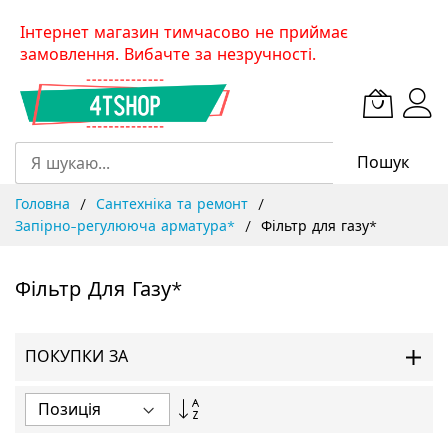
Skip
Інтернет магазин тимчасово не приймає
to
замовлення. Вибачте за незручності.
Content
Пошук
Головна
Сантехніка та ремонт
Запірно-регулююча арматура*
Фільтр для газу*
Фільтр Для Газу*
ПОКУПКИ ЗА
Сортувати
у
порядку