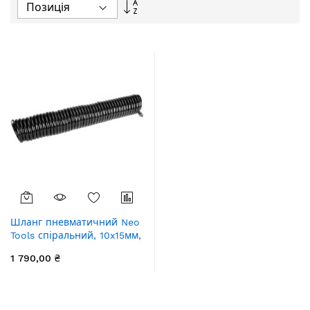
Сортувати
у
порядку
збільшення
Шланг пневматичний Neo
Tools спіральний, 10x15мм,
16бар, поліетилен, 15м
1 790,00 ₴