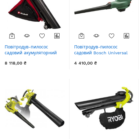
Повітродув-пилосос
Повітродув-пилосос
садовий акумуляторний
садовий Bosch Universal
Einhell Professional
GardenTidy 3000 3000Вт
8 118,00 ₴
4 410,00 ₴
VENTURRO 36/240 36В PXC
285км/год 576куб/год
240км/год 740куб/год 45л
мішок 50л 3.4кг
3.55кг без АКБ та ЗП