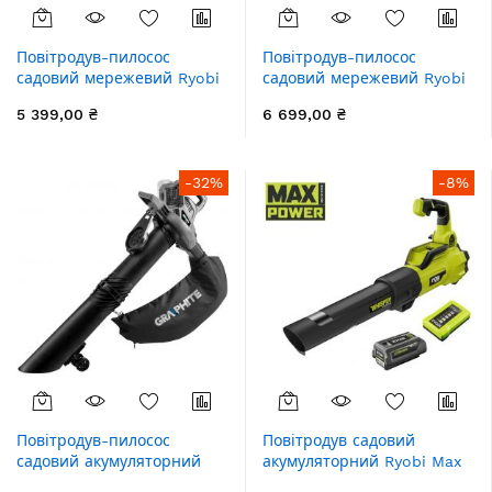
Повітродув-пилосос
Повітродув-пилосос
садовий мережевий Ryobi
садовий мережевий Ryobi
RBV3000CSV 3000Вт 3в1
RBV3000CESV 3000Вт 3в1
5 399,00 ₴
6 699,00 ₴
375км/год мішок 45л
375км/год мішок 45л
ергоремені Vertebrae 4.2кг
ергоремені Vertebrae 5.1кг
-32%
-8%
Повітродув-пилосос
Повітродув садовий
садовий акумуляторний
акумуляторний Ryobi Max
GRAPHITE Energy+ 36В
Power RY36BLXA-140P 36В