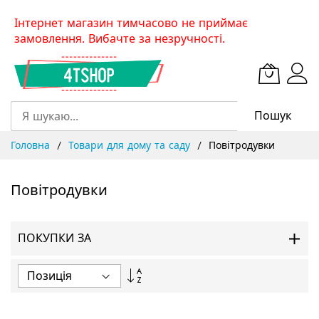
Skip
Інтернет магазин тимчасово не приймає
to
замовлення. Вибачте за незручності.
Content
Пошук
Головна
Товари для дому та саду
Повітродувки
Повітродувки
ПОКУПКИ ЗА
Сортувати
у
порядку
збільшення