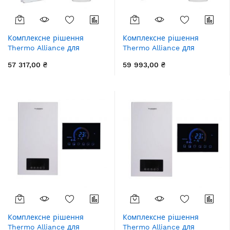
Комплексне рішення
Комплексне рішення
Thermo Alliance для
Thermo Alliance для
котельні: електричний
котельні: електричний
57 317,00 ₴
59 993,00 ₴
котел 12 кВт + комплект
котел 12 кВт + комплект
підключення бойлера +
підключення бойлера +
комбінований підлоговий
комбінований підлоговий
водонагрівач 100 л
водонагрівач 120 л
Комплексне рішення
Комплексне рішення
Thermo Alliance для
Thermo Alliance для