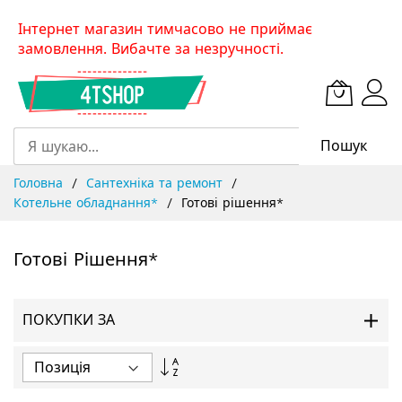
Skip
Інтернет магазин тимчасово не приймає
to
замовлення. Вибачте за незручності.
Content
Пошук
Головна
Сантехніка та ремонт
Котельне обладнання*
Готові рішення*
Готові Рішення*
ПОКУПКИ ЗА
Сортувати
у
порядку