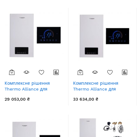
збільшення
Комплексне рішення
Комплексне рішення
Thermo Alliance для
Thermo Alliance для
котельні: електричний
котельні: електричний
29 053,00 ₴
33 634,00 ₴
котел 18 кВт + провiдний
котел 24 кВт + провiдний
термостат Wi-Fi
термостат Wi-Fi