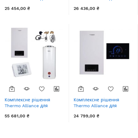
котельні: електричний
котельні: електричний
25 454,00 ₴
26 436,00 ₴
котел 8 кВт + провiдний
котел 12 кВт + провiдний
термостат Wi-Fi
термостат Wi-Fi
Комплексне рішення
Комплексне рішення
Thermo Alliance для
Thermo Alliance для
котельні: електричний
котельні: електричний
55 681,00 ₴
24 799,00 ₴
котел 6 кВт + комплект
котел 6 кВт + провiдний
підключення бойлера +
термостат Wi-Fi
комбінований підлоговий
водонагрівач 100 л