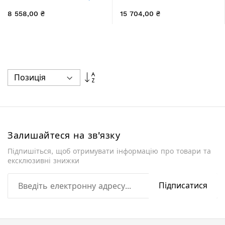
скло Frost 5 мм
108x185 см, скло Clear 6
8 558,00 ₴
15 704,00 ₴
мм, покриття CalcLess
Сортувати
у
порядку
збільшення
Залишайтеся на зв'язку
Підпишіться, щоб отримувати інформацію про товари та
ексклюзивні знижки
Підписатися