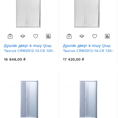
Душові двері в нішу Qtap
Душові двері в нішу Qtap
Taurus CRM2012-13.C6 120-
Taurus CRM2013-14.C6 130-
130x185 см, скло Clear 6
140x185 см, скло Clear 6
16 848,00 ₴
17 420,00 ₴
мм, покриття CalcLess
мм, покриття CalcLess