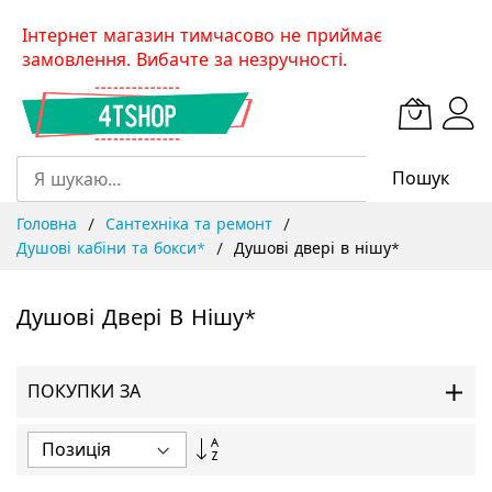
Skip
Інтернет магазин тимчасово не приймає
to
замовлення. Вибачте за незручності.
Content
Пошук
Головна
Сантехніка та ремонт
Душові кабіни та бокси*
Душові двері в нішу*
Душові Двері В Нішу*
ПОКУПКИ ЗА
Сортувати
у
порядку