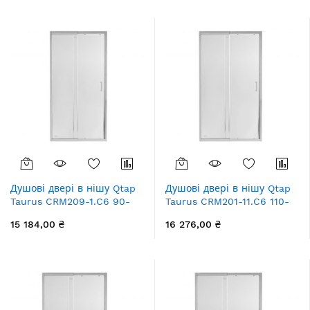
збільшення
Душові двері в нішу Qtap
Душові двері в нішу Qtap
Taurus CRM209-1.C6 90-
Taurus CRM201-11.C6 110-
100x185 см, скло Clear 6
120x200 см, скло Clear 6
15 184,00 ₴
16 276,00 ₴
мм, покриття CalcLess
мм, покриття CalcLess