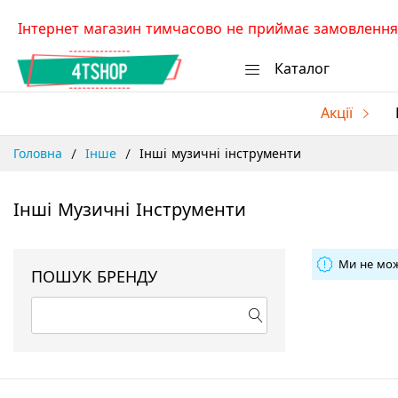
Skip
Інтернет магазин тимчасово не приймає замовлення.
to
Content
Каталог
Акції
Головна
Інше
Інші музичні інструменти
Інші Музичні Інструменти
Ми не мож
ПОШУК БРЕНДУ